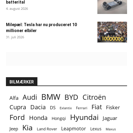
batterital
4. august 2026
Milepæl: Tesla har nu produceret 10
millioner elbiler
31. juli 2026
BILMÆRKER
BMW
BYD
Audi
Citroën
Alfa
Fiat
Cupra
Dacia
Fisker
DS
Ferrari
Exlantix
Ford
Hyundai
Honda
Jaguar
Hongqi
Kia
Leapmotor
Jeep
Lexus
Land Rover
Maxus