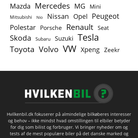
Mercedes
MG
Mazda
Mini
Peugeot
Nissan
Opel
Mitsubishi
Nio
Renault
Polestar
Porsche
Seat
Tesla
Skoda
Suzuki
Subaru
VW
Toyota
Volvo
Xpeng
Zeekr
Hvilkenbil.dk fokuserer på almindelige bilkøberes interesser
og behov – ikke mindst hvad omstillingen til elbiler betyder
for dig som bilist og forbruger. Vi bringer nyheder om og
tests af de mest populære biler på det danske marked og