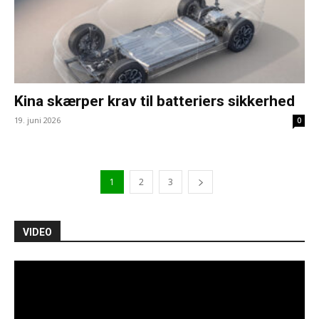
Kina skærper krav til batteriers sikkerhed
19. juni 2026
0
1
2
3
VIDEO