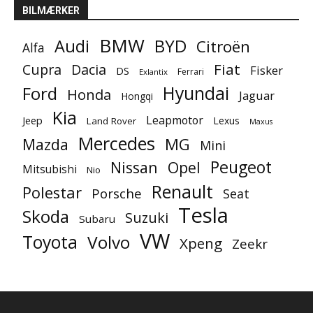
BILMÆRKER
BMW
BYD
Audi
Citroën
Alfa
Fiat
Cupra
Dacia
Fisker
DS
Ferrari
Exlantix
Ford
Hyundai
Honda
Jaguar
Hongqi
Kia
Leapmotor
Jeep
Lexus
Land Rover
Maxus
Mercedes
MG
Mazda
Mini
Peugeot
Nissan
Opel
Mitsubishi
Nio
Renault
Polestar
Porsche
Seat
Tesla
Skoda
Suzuki
Subaru
VW
Toyota
Volvo
Xpeng
Zeekr