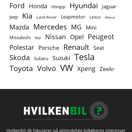
Ford
Hyundai
Honda
Jaguar
Hongqi
Kia
Leapmotor
Jeep
Lexus
Land Rover
Maxus
Mercedes
MG
Mazda
Mini
Peugeot
Nissan
Opel
Mitsubishi
Nio
Renault
Polestar
Porsche
Seat
Tesla
Skoda
Suzuki
Subaru
VW
Toyota
Volvo
Xpeng
Zeekr
Hvilkenbil.dk fokuserer på almindelige bilkøberes interesser