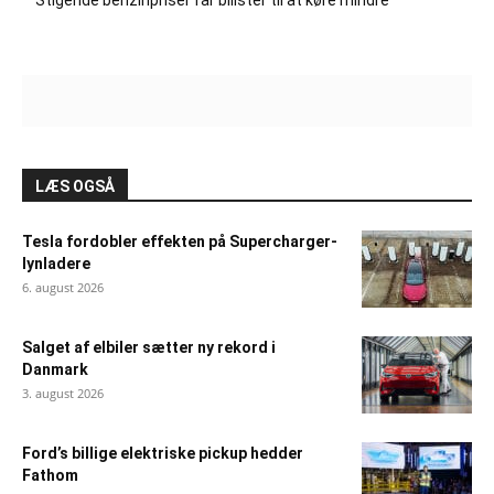
Stigende benzinpriser får bilister til at køre mindre
LÆS OGSÅ
Tesla fordobler effekten på Supercharger-
lynladere
6. august 2026
Salget af elbiler sætter ny rekord i
Danmark
3. august 2026
Ford’s billige elektriske pickup hedder
Fathom