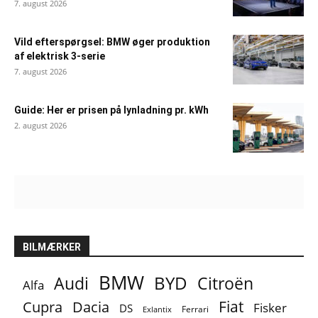
7. august 2026
Vild efterspørgsel: BMW øger produktion
af elektrisk 3-serie
7. august 2026
Guide: Her er prisen på lynladning pr. kWh
2. august 2026
BILMÆRKER
BMW
BYD
Audi
Citroën
Alfa
Fiat
Cupra
Dacia
Fisker
DS
Ferrari
Exlantix