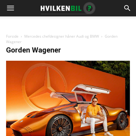
Forside
Mercedes chefdesigner håner Audi og BMW
Gorden
Wagener
Gorden Wagener