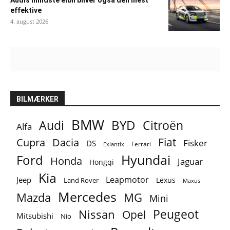
Audis mindste elbil bliver også den mest
effektive
4. august 2026
BILMÆRKER
BMW
BYD
Audi
Citroën
Alfa
Fiat
Cupra
Dacia
Fisker
DS
Ferrari
Exlantix
Ford
Hyundai
Honda
Jaguar
Hongqi
Kia
Leapmotor
Jeep
Lexus
Land Rover
Maxus
Mercedes
MG
Mazda
Mini
Peugeot
Nissan
Opel
Mitsubishi
Nio