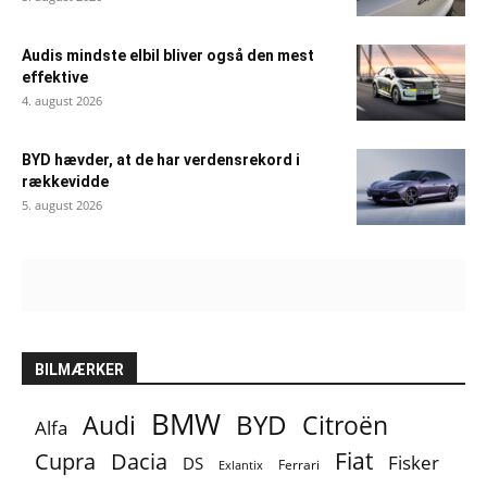
Audis mindste elbil bliver også den mest
effektive
4. august 2026
BYD hævder, at de har verdensrekord i
rækkevidde
5. august 2026
BILMÆRKER
BMW
BYD
Audi
Citroën
Alfa
Fiat
Cupra
Dacia
Fisker
DS
Ferrari
Exlantix