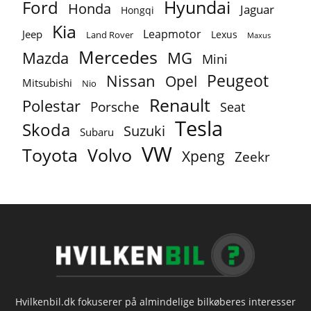
Ford
Hyundai
Honda
Jaguar
Hongqi
Kia
Leapmotor
Jeep
Lexus
Land Rover
Maxus
Mercedes
MG
Mazda
Mini
Peugeot
Nissan
Opel
Mitsubishi
Nio
Renault
Polestar
Porsche
Seat
Tesla
Skoda
Suzuki
Subaru
VW
Toyota
Volvo
Xpeng
Zeekr
Hvilkenbil.dk fokuserer på almindelige bilkøberes interesser