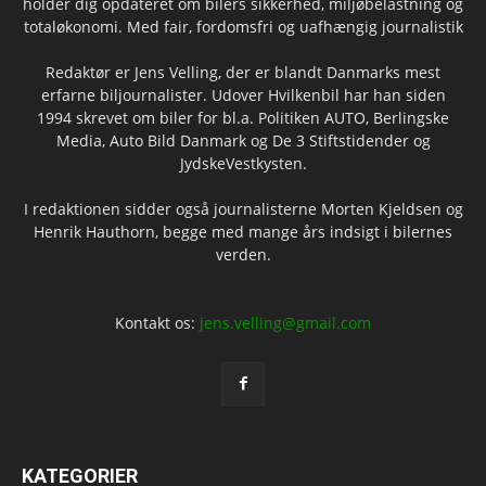
holder dig opdateret om bilers sikkerhed, miljøbelastning og
totaløkonomi. Med fair, fordomsfri og uafhængig journalistik
Redaktør er Jens Velling, der er blandt Danmarks mest
erfarne biljournalister. Udover Hvilkenbil har han siden
1994 skrevet om biler for bl.a. Politiken AUTO, Berlingske
Media, Auto Bild Danmark og De 3 Stiftstidender og
JydskeVestkysten.
I redaktionen sidder også journalisterne Morten Kjeldsen og
Henrik Hauthorn, begge med mange års indsigt i bilernes
verden.
Kontakt os:
jens.velling@gmail.com
KATEGORIER