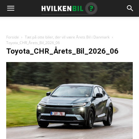
Forside
Tæt på otte biler, der vil være Årets Bil i Danmark
Toyota_CHR_Årets_Bil_2026_06
Toyota_CHR_Årets_Bil_2026_06