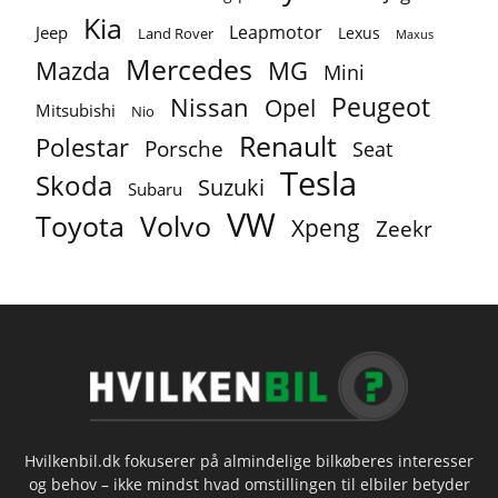
Kia
Leapmotor
Jeep
Lexus
Land Rover
Maxus
Mercedes
MG
Mazda
Mini
Peugeot
Nissan
Opel
Mitsubishi
Nio
Renault
Polestar
Porsche
Seat
Tesla
Skoda
Suzuki
Subaru
VW
Toyota
Volvo
Xpeng
Zeekr
Hvilkenbil.dk fokuserer på almindelige bilkøberes interesser
og behov – ikke mindst hvad omstillingen til elbiler betyder