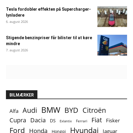
Tesla fordobler effekten på Supercharger-
lynladere
6. august 2026
Stigende benzinpriser får bilister til at køre
mindre
7. august 2026
BILMÆRKER
BMW
BYD
Audi
Citroën
Alfa
Fiat
Cupra
Dacia
Fisker
DS
Ferrari
Exlantix
Ford
Hyundai
Honda
Jaguar
Hongqi