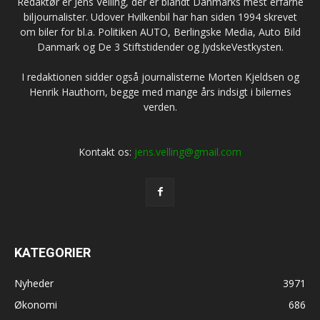
Redaktør er Jens Velling, der er blandt Danmarks mest erfarne
biljournalister. Udover Hvilkenbil har han siden 1994 skrevet
om biler for bl.a. Politiken AUTO, Berlingske Media, Auto Bild
Danmark og De 3 Stiftstidender og JydskeVestkysten.
I redaktionen sidder også journalisterne Morten Kjeldsen og
Henrik Hauthorn, begge med mange års indsigt i bilernes
verden.
Kontakt os:
jens.velling@gmail.com
KATEGORIER
Nyheder
3971
Økonomi
686