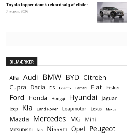
Toyota topper dansk rekordsalg af elbiler
3. august 2026
BILMÆRKER
BMW
BYD
Audi
Citroën
Alfa
Fiat
Cupra
Dacia
Fisker
DS
Ferrari
Exlantix
Ford
Hyundai
Honda
Jaguar
Hongqi
Kia
Leapmotor
Jeep
Lexus
Land Rover
Maxus
Mercedes
MG
Mazda
Mini
Peugeot
Nissan
Opel
Mitsubishi
Nio