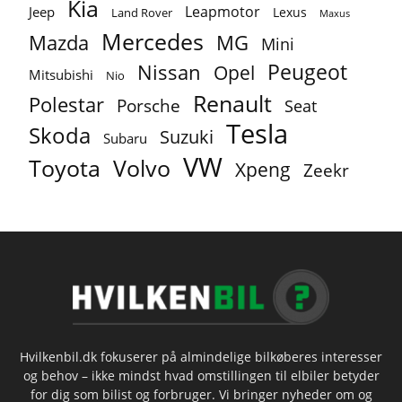
Kia
Leapmotor
Jeep
Lexus
Land Rover
Maxus
Mercedes
MG
Mazda
Mini
Peugeot
Nissan
Opel
Mitsubishi
Nio
Renault
Polestar
Porsche
Seat
Tesla
Skoda
Suzuki
Subaru
VW
Toyota
Volvo
Xpeng
Zeekr
Hvilkenbil.dk fokuserer på almindelige bilkøberes interesser
og behov – ikke mindst hvad omstillingen til elbiler betyder
for dig som bilist og forbruger. Vi bringer nyheder om og