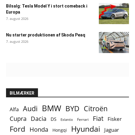
Bilsalg: Tesla Model Y i stort comeback i
Europa
7. august 2026
Nu starter produktionen af Skoda Peaq
7. august 2026
BILMÆRKER
BMW
BYD
Audi
Citroën
Alfa
Fiat
Cupra
Dacia
Fisker
DS
Ferrari
Exlantix
Ford
Hyundai
Honda
Jaguar
Hongqi