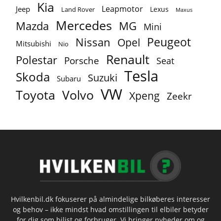
Kia
Leapmotor
Jeep
Lexus
Land Rover
Maxus
Mercedes
MG
Mazda
Mini
Peugeot
Nissan
Opel
Mitsubishi
Nio
Renault
Polestar
Porsche
Seat
Tesla
Skoda
Suzuki
Subaru
VW
Toyota
Volvo
Xpeng
Zeekr
Hvilkenbil.dk fokuserer på almindelige bilkøberes interesser
og behov – ikke mindst hvad omstillingen til elbiler betyder
for dig som bilist og forbruger. Vi bringer nyheder om og