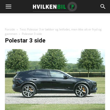
Forside
Test: Polestar 3 er lækker og letfodet, men ikke alt er fryd og
gammen
Polestar 3 side
Polestar 3 side