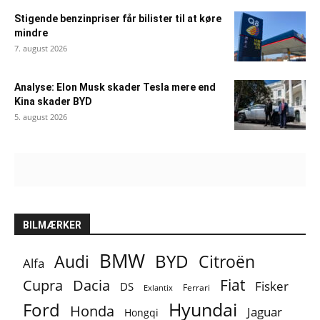
Stigende benzinpriser får bilister til at køre
mindre
7. august 2026
Analyse: Elon Musk skader Tesla mere end
Kina skader BYD
5. august 2026
BILMÆRKER
BMW
BYD
Audi
Citroën
Alfa
Fiat
Cupra
Dacia
Fisker
DS
Ferrari
Exlantix
Ford
Hyundai
Honda
Jaguar
Hongqi