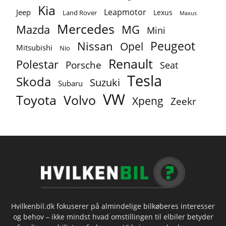
Kia
Leapmotor
Jeep
Lexus
Land Rover
Maxus
Mercedes
MG
Mazda
Mini
Peugeot
Nissan
Opel
Mitsubishi
Nio
Renault
Polestar
Porsche
Seat
Tesla
Skoda
Suzuki
Subaru
VW
Toyota
Volvo
Xpeng
Zeekr
Hvilkenbil.dk fokuserer på almindelige bilkøberes interesser
og behov – ikke mindst hvad omstillingen til elbiler betyder