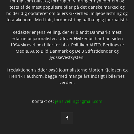
for dig som bilist og forbruger. Vi bringer nyheder om og
tests af de mest populære biler på det danske marked og
holder dig opdateret om bilers sikkerhed, miljøbelastning og
totaløkonomi. Med fair, fordomsfri og uafhængig journalistik
Redaktør er Jens Velling, der er blandt Danmarks mest
erfarne biljournalister. Udover Hvilkenbil har han siden
1994 skrevet om biler for bl.a. Politiken AUTO, Berlingske
Media, Auto Bild Danmark og De 3 Stiftstidender og
JydskeVestkysten.
I redaktionen sidder også journalisterne Morten Kjeldsen og
Henrik Hauthorn, begge med mange års indsigt i bilernes
verden.
Kontakt os:
jens.velling@gmail.com