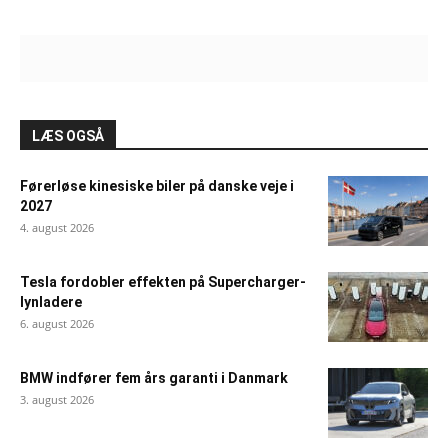
LÆS OGSÅ
Førerløse kinesiske biler på danske veje i
2027
4. august 2026
Tesla fordobler effekten på Supercharger-
lynladere
6. august 2026
BMW indfører fem års garanti i Danmark
3. august 2026