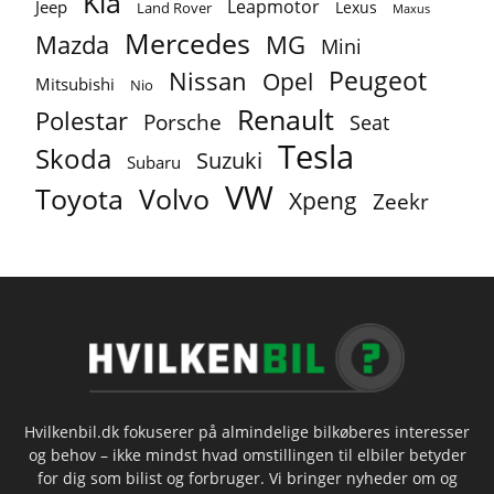
Kia
Leapmotor
Jeep
Lexus
Land Rover
Maxus
Mercedes
MG
Mazda
Mini
Peugeot
Nissan
Opel
Mitsubishi
Nio
Renault
Polestar
Porsche
Seat
Tesla
Skoda
Suzuki
Subaru
VW
Toyota
Volvo
Xpeng
Zeekr
Hvilkenbil.dk fokuserer på almindelige bilkøberes interesser
og behov – ikke mindst hvad omstillingen til elbiler betyder
for dig som bilist og forbruger. Vi bringer nyheder om og