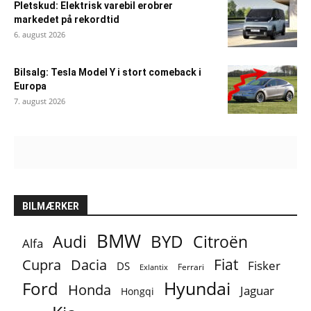
Pletskud: Elektrisk varebil erobrer
markedet på rekordtid
6. august 2026
Bilsalg: Tesla Model Y i stort comeback i
Europa
7. august 2026
BILMÆRKER
BMW
BYD
Audi
Citroën
Alfa
Fiat
Cupra
Dacia
Fisker
DS
Ferrari
Exlantix
Ford
Hyundai
Honda
Jaguar
Hongqi