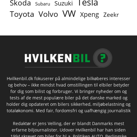
Tesla
Skoda
Suzuki
Subaru
VW
Toyota
Volvo
Xpeng
Zeekr
Hvilkenbil.dk fokuserer på almindelige bilkøberes interesser
og behov – ikke mindst hvad omstillingen til elbiler betyder
for dig som bilist og forbruger. Vi bringer nyheder om og
tests af de mest populære biler på det danske marked og
holder dig opdateret om bilers sikkerhed, miljøbelastning og
totaløkonomi. Med fair, fordomsfri og uafhængig journalistik
Redaktør er Jens Velling, der er blandt Danmarks mest
erfarne biljournalister. Udover Hvilkenbil har han siden
1994 skrevet om biler for bl.a. Politiken AUTO, Berlingske