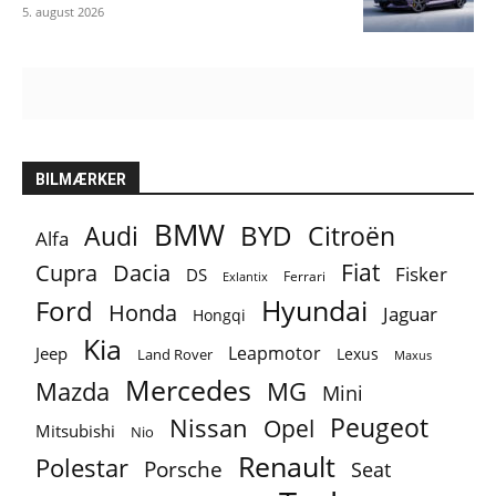
5. august 2026
BILMÆRKER
BMW
BYD
Audi
Citroën
Alfa
Fiat
Cupra
Dacia
Fisker
DS
Ferrari
Exlantix
Ford
Hyundai
Honda
Jaguar
Hongqi
Kia
Leapmotor
Jeep
Lexus
Land Rover
Maxus
Mercedes
MG
Mazda
Mini
Peugeot
Nissan
Opel
Mitsubishi
Nio
Renault
Polestar
Porsche
Seat