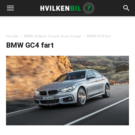
Forside
BMW afslører 4-serie Gran Coupé
BMW GC4 fart
BMW GC4 fart