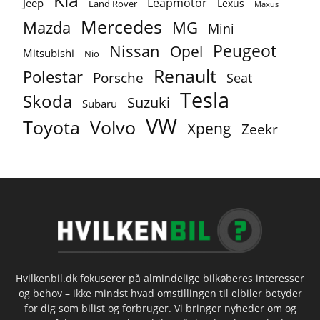
Kia
Leapmotor
Jeep
Lexus
Land Rover
Maxus
Mercedes
MG
Mazda
Mini
Peugeot
Nissan
Opel
Mitsubishi
Nio
Renault
Polestar
Porsche
Seat
Tesla
Skoda
Suzuki
Subaru
VW
Toyota
Volvo
Xpeng
Zeekr
Hvilkenbil.dk fokuserer på almindelige bilkøberes interesser
og behov – ikke mindst hvad omstillingen til elbiler betyder
for dig som bilist og forbruger. Vi bringer nyheder om og