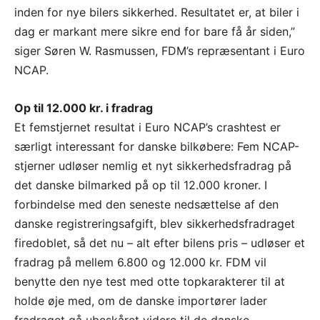
inden for nye bilers sikkerhed. Resultatet er, at biler i
dag er markant mere sikre end for bare få år siden,”
siger Søren W. Rasmussen, FDM’s repræsentant i Euro
NCAP.
Op til 12.000 kr. i fradrag
Et femstjernet resultat i Euro NCAP’s crashtest er
særligt interessant for danske bilkøbere: Fem NCAP-
stjerner udløser nemlig et nyt sikkerhedsfradrag på
det danske bilmarked på op til 12.000 kroner. I
forbindelse med den seneste nedsættelse af den
danske registreringsafgift, blev sikkerhedsfradraget
firedoblet, så det nu – alt efter bilens pris – udløser et
fradrag på mellem 6.800 og 12.000 kr. FDM vil
benytte den nye test med otte topkarakterer til at
holde øje med, om de danske importører lader
fradraget gå ubeskåret videre til de danske