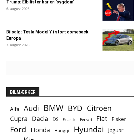
Trump: Elbilister har en ‘sygdom’
6. august 2026
Bilsalg: Tesla Model Y i stort comeback i
Europa
7. august 2026
BILMÆRKER
BMW
BYD
Audi
Citroën
Alfa
Fiat
Cupra
Dacia
Fisker
DS
Ferrari
Exlantix
Ford
Hyundai
Honda
Jaguar
Hongqi