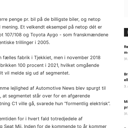
re penge pr. bil på de billigste biler, og netop
d mening. Et velkendt eksempel på netop dét er
eugeot 107/108 og Toyota Aygo - som franskmændene
iske trillinger i 2005.
Re
m
n fælles fabrik i Tjekkiet, men i november 2018
31
abrikken 100 procent i 2021, hvilket omgående
lt vil melde sig ud af segmentet.
Br
el
3.
me lejlighed af Automotive News blev spurgt til
t, at segmentet står over for en afgørende
Mi
ning C1 ville gå, svarede hun “formentlig elektrisk”.
pr
31
mtiden for i hvert fald totredjedele af
og Seat Mii. Inden for de kommende to år kommer