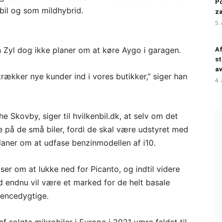
Po
bil og som mildhybrid.
za
5.
 Zyl dog ikke planer om at køre Aygo i garagen.
Af
st
a
rækker nye kunder ind i vores butikker,” siger han
4.
Skovby, siger til hvilkenbil.dk, at selv om det
e på de små biler, fordi de skal være udstyret med
laner om at udfase benzinmodellen af i10.
ser om at lukke ned for Picanto, og indtil videre
id endnu vil være et marked for de helt basale
rencedygtige.