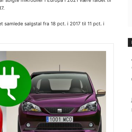
af solgte mikrobiler i Europa i 2021 være faldet til
17.
 samlede salgstal fra 18 pct. i 2017 til 11 pct. i