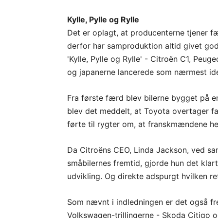
Kylle, Pylle og Rylle
Det er oplagt, at producenterne tjener fær
derfor har samproduktion altid givet go
'Kylle, Pylle og Rylle' - Citroën C1, P
og japanerne lancerede som nærmest ident
Fra første færd blev bilerne bygget på e
blev det meddelt, at Toyota overtager f
førte til rygter om, at franskmændene he
Da Citroëns CEO, Linda Jackson, ved sam
småbilernes fremtid, gjorde hun det klar
udvikling. Og direkte adspurgt hvilken ret
Som nævnt i indledningen er det også fre
Volkswagen-trillingerne - Skoda Citigo 