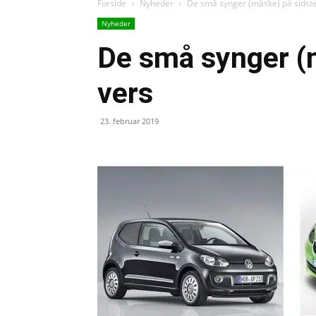
Forside
Nyheder
De små synger (måske) på sidste
Nyheder
De små synger (
vers
23. februar 2019