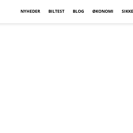
vilkenbil.dk
NYHEDER
BILTEST
BLOG
ØKONOMI
SIKK