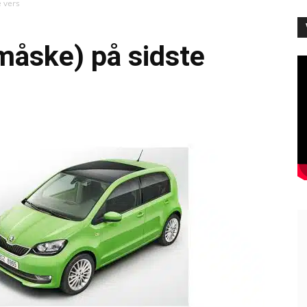
 vers
måske) på sidste