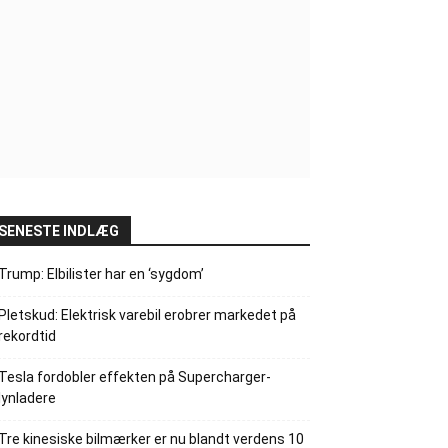
SENESTE INDLÆG
Trump: Elbilister har en ‘sygdom’
Pletskud: Elektrisk varebil erobrer markedet på
rekordtid
Tesla fordobler effekten på Supercharger-
lynladere
Tre kinesiske bilmærker er nu blandt verdens 10