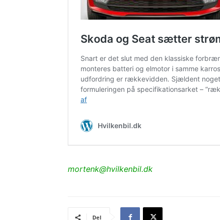
mortenk@hvilkenbil.dk
Del