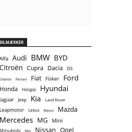
BILMÆRKER
BMW
BYD
Audi
Alfa
Citroën
Cupra
Dacia
DS
Ford
Fiat
Fisker
Ferrari
Exlantix
Hyundai
Honda
Hongqi
Kia
Jaguar
Jeep
Land Rover
Mazda
Leapmotor
Lexus
Maxus
Mercedes
MG
Mini
Nissan
Opel
Mitsubishi
Nio