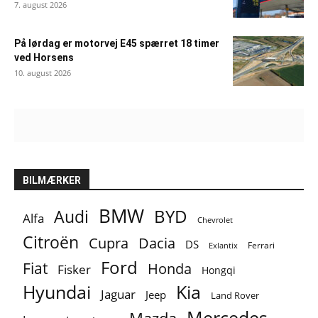
7. august 2026
På lørdag er motorvej E45 spærret 18 timer
ved Horsens
10. august 2026
BILMÆRKER
BMW
BYD
Audi
Alfa
Chevrolet
Citroën
Cupra
Dacia
DS
Ferrari
Exlantix
Ford
Fiat
Honda
Fisker
Hongqi
Hyundai
Kia
Jaguar
Jeep
Land Rover
Mercedes