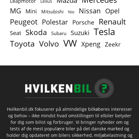
Mazda
Leapmotor
Lexus
MG
Nissan
Opel
Mini
Mitsubishi
Nio
Renault
Peugeot
Polestar
Porsche
Tesla
Skoda
Suzuki
Seat
Subaru
VW
Toyota
Volvo
Xpeng
Zeekr
Hvilkenbil.dk fokuserer på almindelige bilkøberes interesser
og behov – ikke mindst hvad omstillingen til elbiler betyder
for dig som bilist og forbruger. Vi bringer nyheder om og
tests af de mest populære biler på det danske marked og
holder dig opdateret om bilers sikkerhed, miljøbelastning og