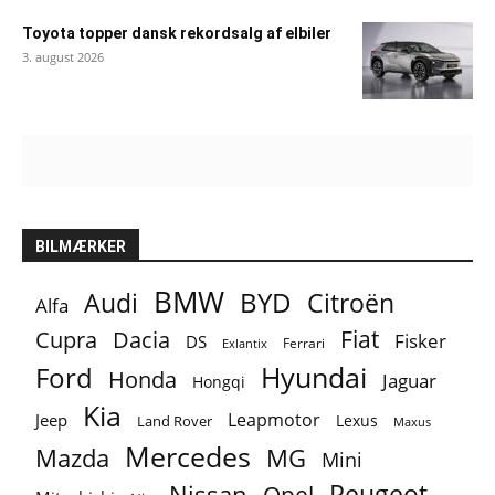
Toyota topper dansk rekordsalg af elbiler
3. august 2026
BILMÆRKER
BMW
BYD
Audi
Citroën
Alfa
Fiat
Cupra
Dacia
Fisker
DS
Ferrari
Exlantix
Ford
Hyundai
Honda
Jaguar
Hongqi
Kia
Leapmotor
Jeep
Lexus
Land Rover
Maxus
Mercedes
MG
Mazda
Mini
Peugeot
Nissan
Opel