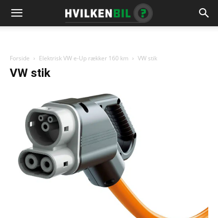
Forside
Elektrisk VW e-Up rækker 160 km
VW stik
VW stik