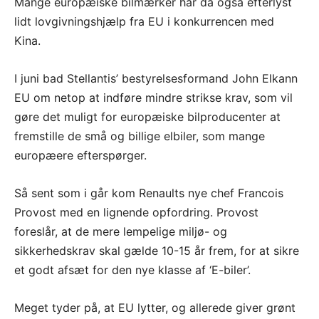
Mange europæiske bilmærker har da også efterlyst
lidt lovgivningshjælp fra EU i konkurrencen med
Kina.
I juni bad Stellantis’ bestyrelsesformand John Elkann
EU om netop at indføre mindre strikse krav, som vil
gøre det muligt for europæiske bilproducenter at
fremstille de små og billige elbiler, som mange
europæere efterspørger.
Så sent som i går kom Renaults nye chef Francois
Provost med en lignende opfordring. Provost
foreslår, at de mere lempelige miljø- og
sikkerhedskrav skal gælde 10-15 år frem, for at sikre
et godt afsæt for den nye klasse af ‘E-biler’.
Meget tyder på, at EU lytter, og allerede giver grønt