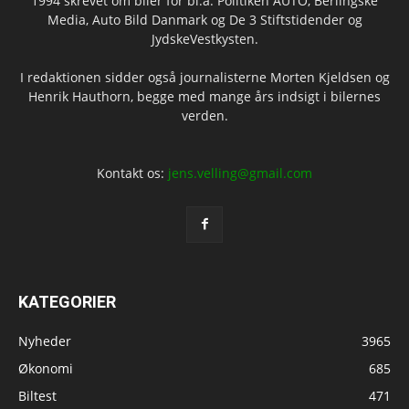
1994 skrevet om biler for bl.a. Politiken AUTO, Berlingske
Media, Auto Bild Danmark og De 3 Stiftstidender og
JydskeVestkysten.
I redaktionen sidder også journalisterne Morten Kjeldsen og
Henrik Hauthorn, begge med mange års indsigt i bilernes
verden.
Kontakt os:
jens.velling@gmail.com
KATEGORIER
Nyheder
3965
Økonomi
685
Biltest
471