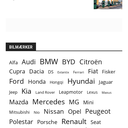
BILMÆRKER
BMW
BYD
Audi
Citroën
Alfa
Fiat
Cupra
Dacia
Fisker
DS
Ferrari
Exlantix
Ford
Hyundai
Honda
Jaguar
Hongqi
Kia
Leapmotor
Jeep
Lexus
Land Rover
Maxus
Mercedes
MG
Mazda
Mini
Peugeot
Nissan
Opel
Mitsubishi
Nio
Renault
Polestar
Porsche
Seat