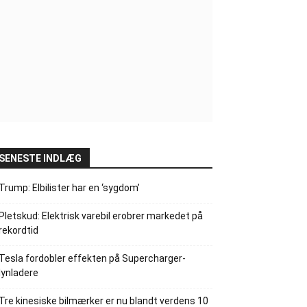
SENESTE INDLÆG
Trump: Elbilister har en ‘sygdom’
Pletskud: Elektrisk varebil erobrer markedet på
rekordtid
Tesla fordobler effekten på Supercharger-
lynladere
Tre kinesiske bilmærker er nu blandt verdens 10