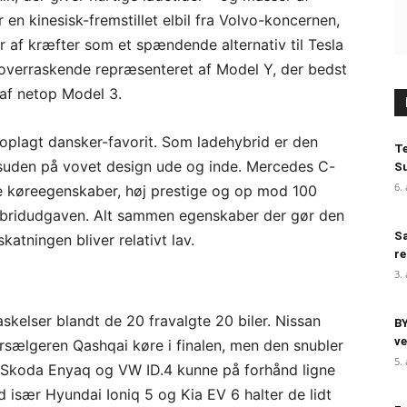
 er en kinesisk-fremstillet elbil fra Volvo-koncernen,
 af kræfter som et spændende alternativ til Tesla
 overraskende repræsenteret af Model Y, der bedst
af netop Model 3.
oplagt dansker-favorit. Som ladehybrid er den
Te
esuden på vovet design ude og inde. Mercedes C-
Su
6.
e køreegenskaber, høj prestige og op mod 100
hybridudgaven. Alt sammen egenskaber der gør den
Sa
katningen bliver relativt lav.
re
3.
skelser blandt de 20 fravalgte 20 biler. Nissan
BY
ve
rsælgeren Qashqai køre i finalen, men den snubler
5.
ne Skoda Enyaq og VW ID.4 kunne på forhånd ligne
 især Hyundai Ioniq 5 og Kia EV 6 halter de lidt