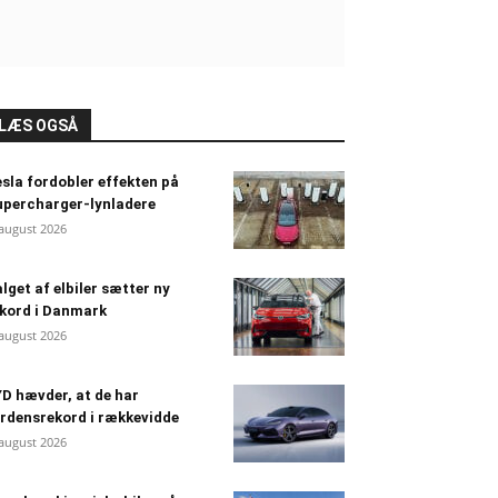
LÆS OGSÅ
sla fordobler effekten på
percharger-lynladere
 august 2026
lget af elbiler sætter ny
kord i Danmark
 august 2026
D hævder, at de har
rdensrekord i rækkevidde
 august 2026