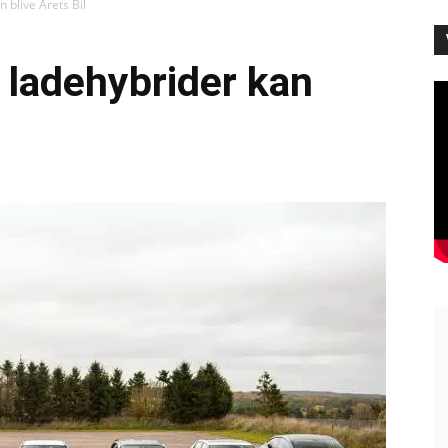
 blive Årets Bil
o ladehybrider kan