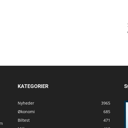
KATEGORIER
S
Nyheder
3965
Økonomi
685
Biltest
471
om