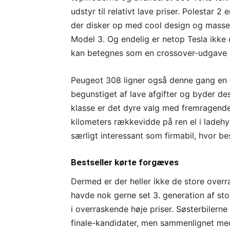
udstyr til relativt lave priser. Polestar 2
der disker op med cool design og masser
Model 3. Og endelig er netop Tesla ikke
kan betegnes som en crossover-udgave 
Peugeot 308 ligner også denne gang en 
begunstiget af lave afgifter og byder d
klasse er det dyre valg med fremragend
kilometers rækkevidde på ren el i lade
særligt interessant som firmabil, hvor bes
Bestseller kørte forgæves
Dermed er der heller ikke de store overra
havde nok gerne set 3. generation af sto
i overraskende høje priser. Søsterbiler
finale-kandidater, men sammenlignet med