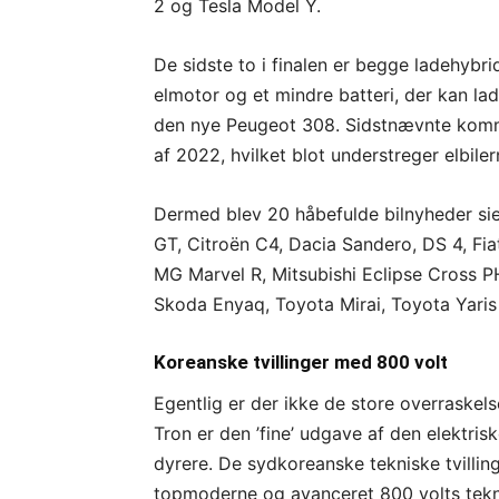
2 og Tesla Model Y.
De sidste to i finalen er begge ladehyb
elmotor og et mindre batteri, der kan la
den nye Peugeot 308. Sidstnævnte kommer
af 2022, hvilket blot understreger elbile
Dermed blev 20 håbefulde bilnyheder siet
GT, Citroën C4, Dacia Sandero, DS 4, F
MG Marvel R, Mitsubishi Eclipse Cross P
Skoda Enyaq, Toyota Mirai, Toyota Yari
Koreanske tvillinger med 800 volt
Egentlig er der ikke de store overraskels
Tron er den ’fine’ udgave af den elektri
dyrere. De sydkoreanske tekniske tvillin
topmoderne og avanceret 800 volts teknik