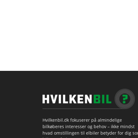
Hvilkenbil.dk fokuserer på almindelige
bilkøberes interesser og behov – ikke mindst
hvad omstillingen til elbiler betyder for dig s