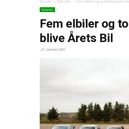
Forside
Nyheder
Fem elbiler og to ladehybrider kan
Nyheder
Fem elbiler og t
blive Årets Bil
27. oktober 2021