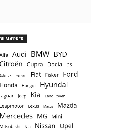
BILMÆRKER
BMW
BYD
Audi
Alfa
Citroën
Cupra
Dacia
DS
Ford
Fiat
Fisker
Ferrari
Exlantix
Hyundai
Honda
Hongqi
Kia
Jaguar
Jeep
Land Rover
Mazda
Leapmotor
Lexus
Maxus
Mercedes
MG
Mini
Nissan
Opel
Mitsubishi
Nio