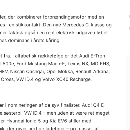
rider, der kombinerer forbrændingsmotor med en
des i en stikkontakt: Den nye Mercedes C-klasse og
 faktisk også i en rent elektrisk udgave i løbet
rnes dominans i årets kåring.
 fra. I alfabetisk rækkefølge er det Audi E-Tron
iat 500e, Ford Mustang Mach-E, Lexus NX, MG EHS,
HEV, Nissan Qashqai, Opel Mokka, Renault Arkana,
s Cross, VW ID.4 og Volvo XC40 Recharge.
er i nomineringen af de syv finalister. Audi Q4 E-
ske søsterbil VW ID.4 – men uden at være ret meget
ger Hyundai Ioniq 5 og Kia EV6 stiller med
, der giver hurtige ladetider – og masser af