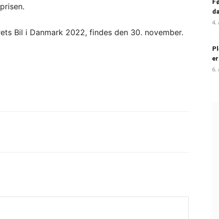
Fø
prisen.
da
4.
rets Bil i Danmark 2022, findes den 30. november.
Pl
er
6.