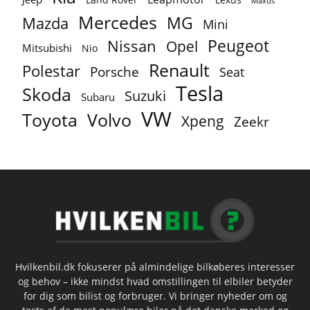
Maxus
Mercedes
MG
Mazda
Mini
Peugeot
Nissan
Opel
Mitsubishi
Nio
Renault
Polestar
Porsche
Seat
Tesla
Skoda
Suzuki
Subaru
VW
Toyota
Volvo
Xpeng
Zeekr
Hvilkenbil.dk fokuserer på almindelige bilkøberes interesser
og behov – ikke mindst hvad omstillingen til elbiler betyder
for dig som bilist og forbruger. Vi bringer nyheder om og