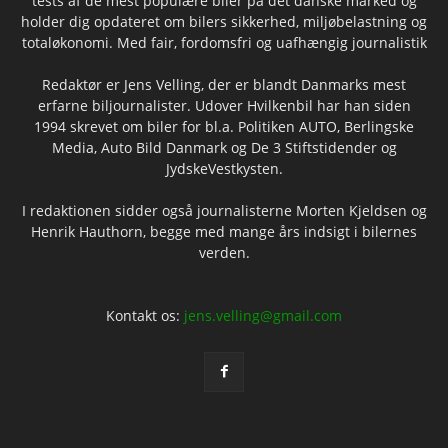
tests af de mest populære biler på det danske marked og
holder dig opdateret om bilers sikkerhed, miljøbelastning og
totaløkonomi. Med fair, fordomsfri og uafhængig journalistik
Redaktør er Jens Velling, der er blandt Danmarks mest
erfarne biljournalister. Udover Hvilkenbil har han siden
1994 skrevet om biler for bl.a. Politiken AUTO, Berlingske
Media, Auto Bild Danmark og De 3 Stiftstidender og
JydskeVestkysten.
I redaktionen sidder også journalisterne Morten Kjeldsen og
Henrik Hauthorn, begge med mange års indsigt i bilernes
verden.
Kontakt os:
jens.velling@gmail.com