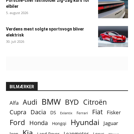
Porsche-chef fastholder zig-zag kurs for
elbiler
5. august 2026
Verdens mest solgte sportsvogn bliver
elektrisk
30. juli 2026
BILMÆRKER
BMW
BYD
Audi
Citroën
Alfa
Fiat
Cupra
Dacia
Fisker
DS
Ferrari
Exlantix
Ford
Hyundai
Honda
Jaguar
Hongqi
Kia
Leapmotor
Jeep
Lexus
Land Rover