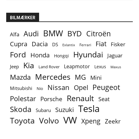
BILMÆRKER
BMW
BYD
Audi
Citroën
Alfa
Fiat
Cupra
Dacia
Fisker
DS
Ferrari
Exlantix
Ford
Hyundai
Honda
Jaguar
Hongqi
Kia
Leapmotor
Jeep
Lexus
Land Rover
Maxus
Mercedes
MG
Mazda
Mini
Peugeot
Nissan
Opel
Mitsubishi
Nio
Renault
Polestar
Porsche
Seat
Tesla
Skoda
Suzuki
Subaru
VW
Toyota
Volvo
Xpeng
Zeekr