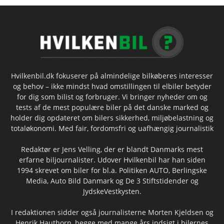
Hvilkenbil.dk fokuserer på almindelige bilkøberes interesser
og behov – ikke mindst hvad omstillingen til elbiler betyder
for dig som bilist og forbruger. Vi bringer nyheder om og
tests af de mest populære biler på det danske marked og
holder dig opdateret om bilers sikkerhed, miljøbelastning og
totaløkonomi. Med fair, fordomsfri og uafhængig journalistik
Redaktør er Jens Velling, der er blandt Danmarks mest
erfarne biljournalister. Udover Hvilkenbil har han siden
1994 skrevet om biler for bl.a. Politiken AUTO, Berlingske
Media, Auto Bild Danmark og De 3 Stiftstidender og
JydskeVestkysten.
I redaktionen sidder også journalisterne Morten Kjeldsen og
Henrik Hauthorn, begge med mange års indsigt i bilernes