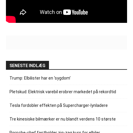
SENESTE INDLÆG
Trump: Elbilister har en ‘sygdom’
Pletskud: Elektrisk varebil erobrer markedet på rekordtid
Tesla fordobler effekten på Supercharger-lynladere
Tre kinesiske bilmærker er nu blandt verdens 10 største
Porsche-chef fastholder zig-zag kurs for elbiler