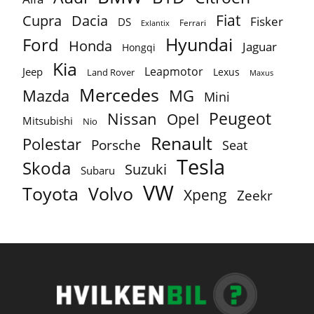
Fiat
Cupra
Dacia
Fisker
DS
Ferrari
Exlantix
Ford
Hyundai
Honda
Jaguar
Hongqi
Kia
Leapmotor
Jeep
Lexus
Land Rover
Maxus
Mercedes
MG
Mazda
Mini
Peugeot
Nissan
Opel
Mitsubishi
Nio
Renault
Polestar
Porsche
Seat
Tesla
Skoda
Suzuki
Subaru
VW
Toyota
Volvo
Xpeng
Zeekr