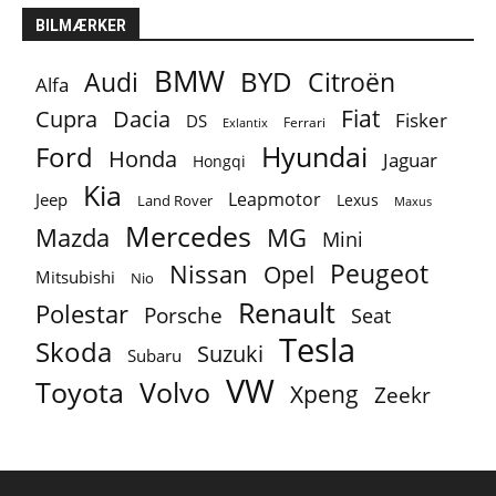
BILMÆRKER
BMW
BYD
Audi
Citroën
Alfa
Fiat
Cupra
Dacia
Fisker
DS
Ferrari
Exlantix
Ford
Hyundai
Honda
Jaguar
Hongqi
Kia
Leapmotor
Jeep
Lexus
Land Rover
Maxus
Mercedes
MG
Mazda
Mini
Peugeot
Nissan
Opel
Mitsubishi
Nio
Renault
Polestar
Porsche
Seat
Tesla
Skoda
Suzuki
Subaru
VW
Toyota
Volvo
Xpeng
Zeekr