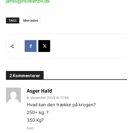
jensv@hvilkenbil.dk
TAGS
Mercedes
2 Kommentarer
Asger Hald
8. december 2025 At 17:54
Hvad kan den trække på krogen?
250+ kg. ?
350 Kg?
Svar