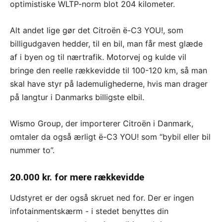
optimistiske WLTP-norm blot 204 kilometer.
Alt andet lige gør det Citroën ë-C3 YOU!, som
billigudgaven hedder, til en bil, man får mest glæde
af i byen og til nærtrafik. Motorvej og kulde vil
bringe den reelle rækkevidde til 100-120 km, så man
skal have styr på lademulighederne, hvis man drager
på langtur i Danmarks billigste elbil.
Wismo Group, der importerer Citroën i Danmark,
omtaler da også ærligt ë-C3 YOU! som “bybil eller bil
nummer to”.
20.000 kr. for mere rækkevidde
Udstyret er der også skruet ned for. Der er ingen
infotainmentskærm - i stedet benyttes din