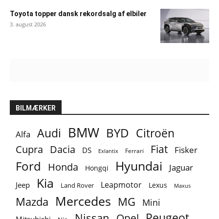
Toyota topper dansk rekordsalg af elbiler
3. august 2026
BILMÆRKER
BMW
BYD
Audi
Citroën
Alfa
Fiat
Cupra
Dacia
Fisker
DS
Ferrari
Exlantix
Ford
Hyundai
Honda
Jaguar
Hongqi
Kia
Leapmotor
Jeep
Lexus
Land Rover
Maxus
Mercedes
MG
Mazda
Mini
Peugeot
Nissan
Opel