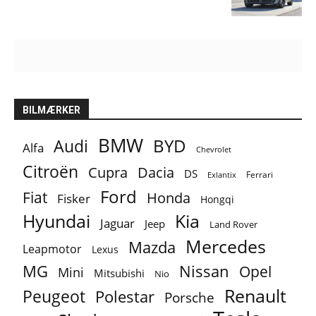
BILMÆRKER
BMW
BYD
Audi
Alfa
Chevrolet
Citroën
Cupra
Dacia
DS
Ferrari
Exlantix
Ford
Fiat
Honda
Fisker
Hongqi
Hyundai
Kia
Jaguar
Jeep
Land Rover
Mercedes
Mazda
Leapmotor
Lexus
MG
Nissan
Opel
Mini
Mitsubishi
Nio
Renault
Peugeot
Polestar
Porsche