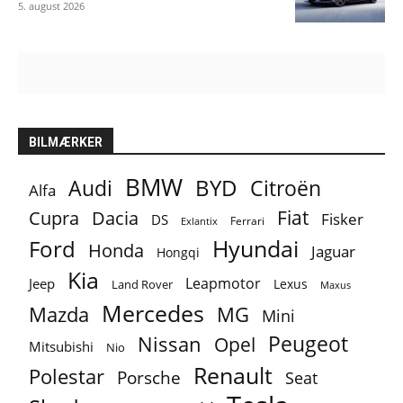
5. august 2026
BILMÆRKER
BMW
BYD
Audi
Citroën
Alfa
Fiat
Cupra
Dacia
Fisker
DS
Ferrari
Exlantix
Ford
Hyundai
Honda
Jaguar
Hongqi
Kia
Leapmotor
Jeep
Lexus
Land Rover
Maxus
Mercedes
MG
Mazda
Mini
Peugeot
Nissan
Opel
Mitsubishi
Nio
Renault
Polestar
Porsche
Seat