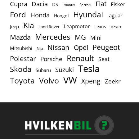
Fiat
Cupra
Dacia
Fisker
DS
Ferrari
Exlantix
Ford
Hyundai
Honda
Jaguar
Hongqi
Kia
Leapmotor
Jeep
Lexus
Land Rover
Maxus
Mercedes
MG
Mazda
Mini
Peugeot
Nissan
Opel
Mitsubishi
Nio
Renault
Polestar
Porsche
Seat
Tesla
Skoda
Suzuki
Subaru
VW
Toyota
Volvo
Xpeng
Zeekr