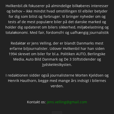
Hvilkenbil.dk fokuserer på almindelige bilkøberes interesser
og behov – ikke mindst hvad omstillingen til elbiler betyder
for dig som bilist og forbruger. Vi bringer nyheder om og
tests af de mest populære biler på det danske marked og
holder dig opdateret om bilers sikkerhed, miljøbelastning og
totaløkonomi. Med fair, fordomsfri og uafhængig journalistik
Redaktør er Jens Velling, der er blandt Danmarks mest
erfarne biljournalister. Udover Hvilkenbil har han siden
1994 skrevet om biler for bl.a. Politiken AUTO, Berlingske
Media, Auto Bild Danmark og De 3 Stiftstidender og
JydskeVestkysten.
I redaktionen sidder også journalisterne Morten Kjeldsen og
Henrik Hauthorn, begge med mange års indsigt i bilernes
verden.
Kontakt os:
jens.velling@gmail.com