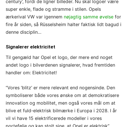
century’, fordi de ligner billeder. Nu skal logoer være
super enkle, flade og stramme i stilen. Opels
ærkerival VW var igennem
nøjagtig samme øvelse
for
fire år siden, så Rüsselsheim halter faktisk lidt bagud i
denne disciplin…
Signalerer elektricitet
Til gengæld har Opel et logo, der mere end noget
andet logo i bilverdenen signalerer, hvad fremtiden
handler om: Elektricitet!
“Vores ’blitz’ er mere relevant end nogensinde. Den
symboliserer både vores ønske om at demokratisere
innovation og mobilitet, men også vores mål om at
blive et fuld-elektrisk bilmærke i Europa i 2028. I år
vil vi have 15 elektrificerede modeller i vores
portefølje og kan stolt sige, at Opel er elektrisk”,