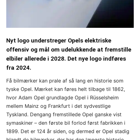
Nyt logo understreger Opels elektriske
offensiv og mål om udelukkende at fremstille
elbiler allerede i 2028. Det nye logo indføres
fra 2024.
Få bilmærker kan prale af så lang en historie som
tyske Opel. Mærket kan føres helt tilbage til 1862,
hvor Adam Opel grundlagde Opel i Rüsselsheim
mellem Mainz og Frankfurt i det sydvestlige
Tyskland. Dengang fremstillede Opel ganske vist
symaskiner – den første bil forlod først fabrikken i
1899. Det er 124 år siden, og dermed er Opel stadig
blandt de bilmærker, der har den længste historie.