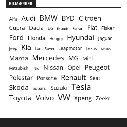
BILMÆRKER
BMW
BYD
Audi
Citroën
Alfa
Fiat
Cupra
Dacia
Fisker
DS
Ferrari
Exlantix
Ford
Hyundai
Honda
Jaguar
Hongqi
Kia
Leapmotor
Jeep
Lexus
Land Rover
Maxus
Mercedes
MG
Mazda
Mini
Peugeot
Nissan
Opel
Mitsubishi
Nio
Renault
Polestar
Porsche
Seat
Tesla
Skoda
Suzuki
Subaru
VW
Toyota
Volvo
Xpeng
Zeekr