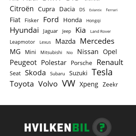
Citroën
Cupra
Dacia
DS
Ferrari
Exlantix
Ford
Fiat
Honda
Fisker
Hongqi
Hyundai
Kia
Jaguar
Jeep
Land Rover
Mercedes
Mazda
Leapmotor
Lexus
MG
Nissan
Opel
Mini
Mitsubishi
Nio
Renault
Peugeot
Polestar
Porsche
Tesla
Skoda
Suzuki
Seat
Subaru
VW
Toyota
Volvo
Xpeng
Zeekr