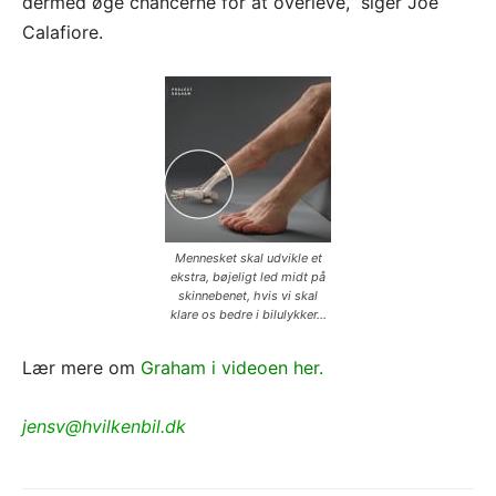
dermed øge chancerne for at overleve,” siger Joe
Calafiore.
Mennesket skal udvikle et
ekstra, bøjeligt led midt på
skinnebenet, hvis vi skal
klare os bedre i bilulykker...
Lær mere om
Graham i videoen her.
jensv@hvilkenbil.dk