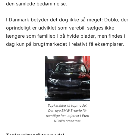
den samlede bedømmelse.
I Danmark betyder det dog ikke så meget: Doblo, der
oprindeligt er udviklet som varebil, sælges ikke
længere som familiebil på hvide plader, men findes i
dag kun på brugtmarkedet i relativt få eksemplarer.
Topkarakter til topmodel:
Den nye BMW 5-serie får
samtlige fem stjerner i Euro
NCAPs crashtest.