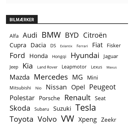
BILMÆRKER
BMW
BYD
Audi
Citroën
Alfa
Fiat
Cupra
Dacia
Fisker
DS
Ferrari
Exlantix
Ford
Hyundai
Honda
Jaguar
Hongqi
Kia
Leapmotor
Jeep
Lexus
Land Rover
Maxus
Mercedes
MG
Mazda
Mini
Peugeot
Nissan
Opel
Mitsubishi
Nio
Renault
Polestar
Porsche
Seat
Tesla
Skoda
Suzuki
Subaru
VW
Toyota
Volvo
Xpeng
Zeekr