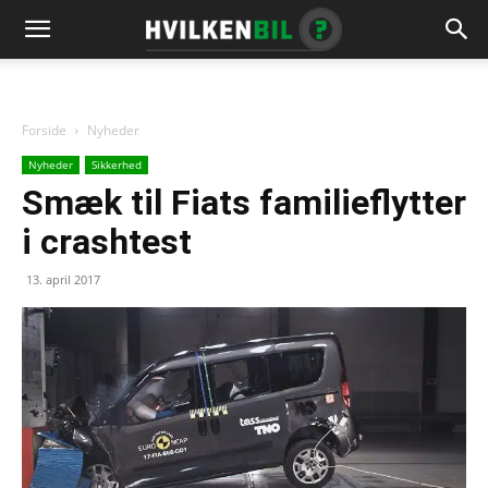
Forside
Nyheder
Nyheder
Sikkerhed
Smæk til Fiats familieflytter
i crashtest
13. april 2017