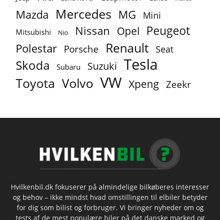
Mercedes
MG
Mazda
Mini
Peugeot
Nissan
Opel
Mitsubishi
Nio
Renault
Polestar
Porsche
Seat
Tesla
Skoda
Suzuki
Subaru
VW
Toyota
Volvo
Xpeng
Zeekr
Hvilkenbil.dk fokuserer på almindelige bilkøberes interesser
og behov – ikke mindst hvad omstillingen til elbiler betyder
for dig som bilist og forbruger. Vi bringer nyheder om og
tests af de mest populære biler på det danske marked og