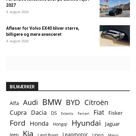
2027
4. august 2026
Afløser for Volvo EX40 bliver større,
billigere og mere avanceret
4. august 2026
BILMÆRKER
BMW
BYD
Audi
Citroën
Alfa
Fiat
Cupra
Dacia
Fisker
DS
Ferrari
Exlantix
Ford
Hyundai
Honda
Jaguar
Hongqi
Kia
Leapmotor
Jeep
Lexus
Land Rover
Maxus