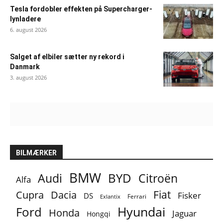
Tesla fordobler effekten på Supercharger-
lynladere
6. august 2026
Salget af elbiler sætter ny rekord i
Danmark
3. august 2026
BILMÆRKER
BMW
BYD
Audi
Citroën
Alfa
Fiat
Cupra
Dacia
Fisker
DS
Ferrari
Exlantix
Ford
Hyundai
Honda
Jaguar
Hongqi