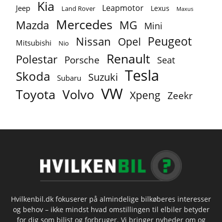
Kia
Leapmotor
Jeep
Lexus
Land Rover
Maxus
Mercedes
MG
Mazda
Mini
Peugeot
Nissan
Opel
Mitsubishi
Nio
Renault
Polestar
Porsche
Seat
Tesla
Skoda
Suzuki
Subaru
VW
Toyota
Volvo
Xpeng
Zeekr
Hvilkenbil.dk fokuserer på almindelige bilkøberes interesser
og behov – ikke mindst hvad omstillingen til elbiler betyder
for dig som bilist og forbruger. Vi bringer nyheder om og