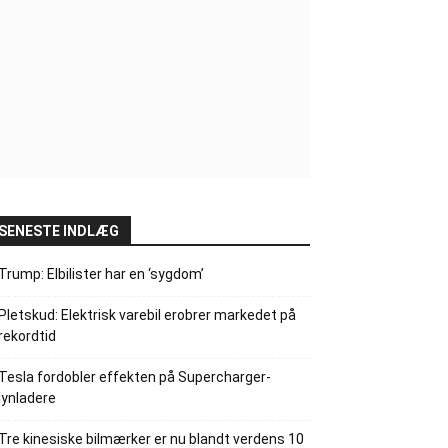
SENESTE INDLÆG
Trump: Elbilister har en ‘sygdom’
Pletskud: Elektrisk varebil erobrer markedet på
rekordtid
Tesla fordobler effekten på Supercharger-
lynladere
Tre kinesiske bilmærker er nu blandt verdens 10