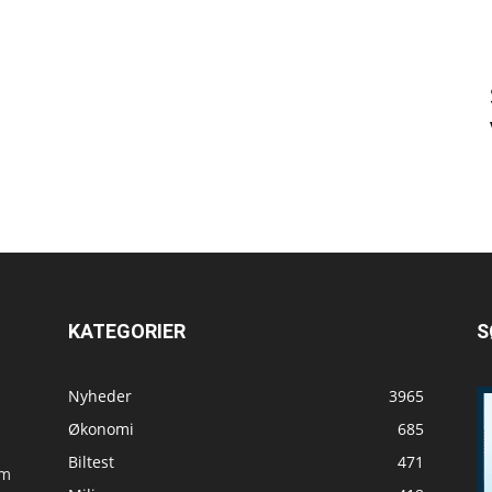
KATEGORIER
S
Nyheder
3965
Økonomi
685
Biltest
471
om