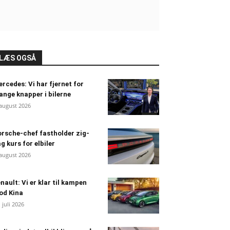
LÆS OGSÅ
rcedes: Vi har fjernet for
nge knapper i bilerne
 august 2026
rsche-chef fastholder zig-
g kurs for elbiler
 august 2026
nault: Vi er klar til kampen
od Kina
. juli 2026