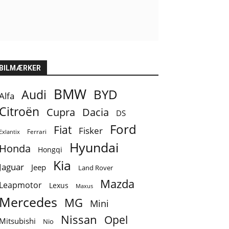
BILMÆRKER
BMW
BYD
Audi
Alfa
Citroën
Cupra
Dacia
DS
Ford
Fiat
Fisker
Ferrari
Exlantix
Hyundai
Honda
Hongqi
Kia
Jaguar
Jeep
Land Rover
Mazda
Leapmotor
Lexus
Maxus
Mercedes
MG
Mini
Nissan
Opel
Mitsubishi
Nio