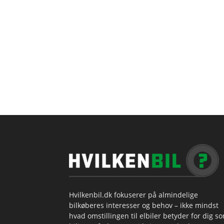
Hvilkenbil.dk fokuserer på almindelige
bilkøberes interesser og behov – ikke mindst
hvad omstillingen til elbiler betyder for dig s