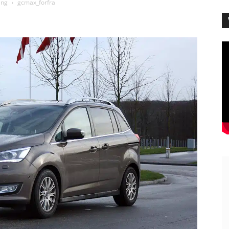
ang
gcmax_forfra