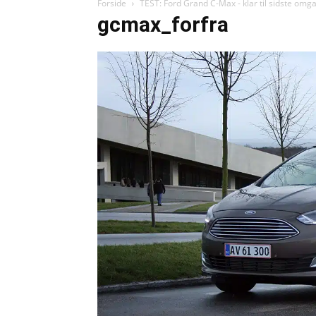
Forside
TEST: Ford Grand C-Max - klar til sidste omg
gcmax_forfra