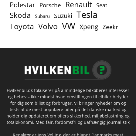
Renault
Polestar
Porsche
Seat
Tesla
Skoda
Suzuki
Subaru
VW
Toyota
Volvo
Xpeng
Zeekr
Hvilkenbil.dk fokuserer på almindelige bilkøberes interesser
og behov – ikke mindst hvad omstillingen til elbiler betyder
for dig som bilist og forbruger. Vi bringer nyheder om og
tests af de mest populære biler på det danske marked og
holder dig opdateret om bilers sikkerhed, miljøbelastning og
totaløkonomi. Med fair, fordomsfri og uafhængig journalistik
Redaktør er Jens Velling, der er blandt Danmarks mest