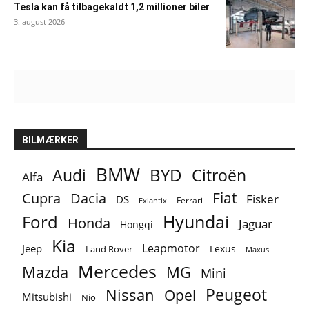
Tesla kan få tilbagekaldt 1,2 millioner biler
3. august 2026
BILMÆRKER
BMW
BYD
Audi
Citroën
Alfa
Fiat
Cupra
Dacia
Fisker
DS
Ferrari
Exlantix
Ford
Hyundai
Honda
Jaguar
Hongqi
Kia
Leapmotor
Jeep
Lexus
Land Rover
Maxus
Mercedes
MG
Mazda
Mini
Peugeot
Nissan
Opel
Mitsubishi
Nio