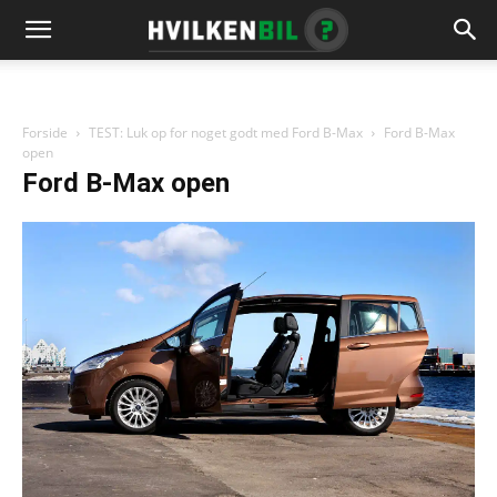
Forside
TEST: Luk op for noget godt med Ford B-Max
Ford B-Max
open
Ford B-Max open