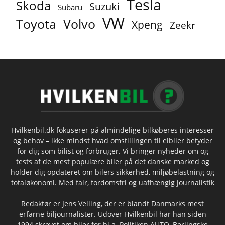
Tesla
Skoda
Suzuki
Subaru
VW
Toyota
Volvo
Xpeng
Zeekr
Hvilkenbil.dk fokuserer på almindelige bilkøberes interesser
og behov – ikke mindst hvad omstillingen til elbiler betyder
for dig som bilist og forbruger. Vi bringer nyheder om og
tests af de mest populære biler på det danske marked og
holder dig opdateret om bilers sikkerhed, miljøbelastning og
totaløkonomi. Med fair, fordomsfri og uafhængig journalistik
Redaktør er Jens Velling, der er blandt Danmarks mest
erfarne biljournalister. Udover Hvilkenbil har han siden
1994 skrevet om biler for bl.a. Politiken AUTO, Berlingske