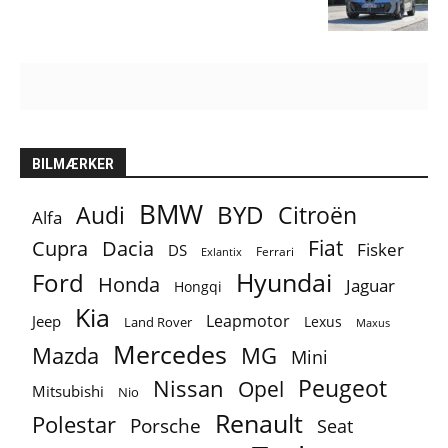
BILMÆRKER
BMW
BYD
Audi
Citroën
Alfa
Fiat
Cupra
Dacia
Fisker
DS
Ferrari
Exlantix
Ford
Hyundai
Honda
Jaguar
Hongqi
Kia
Leapmotor
Jeep
Lexus
Land Rover
Maxus
Mercedes
MG
Mazda
Mini
Peugeot
Nissan
Opel
Mitsubishi
Nio
Renault
Polestar
Porsche
Seat