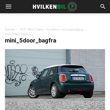
Forside
TEST: Mini 5 door – hundehus med bagindgang
mini_5door_bagfra
mini_5door_bagfra