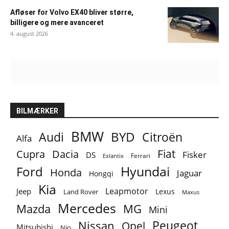
Afløser for Volvo EX40 bliver større,
billigere og mere avanceret
4. august 2026
BILMÆRKER
BMW
BYD
Audi
Citroën
Alfa
Fiat
Cupra
Dacia
Fisker
DS
Ferrari
Exlantix
Ford
Hyundai
Honda
Jaguar
Hongqi
Kia
Leapmotor
Jeep
Lexus
Land Rover
Maxus
Mercedes
MG
Mazda
Mini
Peugeot
Nissan
Opel
Mitsubishi
Nio