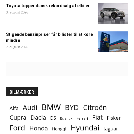
Toyota topper dansk rekordsalg af elbiler
3. august 2026
Stigende benzinpriser får bilister til at køre
mindre
7. august 2026
BILMÆRKER
BMW
BYD
Audi
Citroën
Alfa
Fiat
Cupra
Dacia
Fisker
DS
Ferrari
Exlantix
Ford
Hyundai
Honda
Jaguar
Hongqi