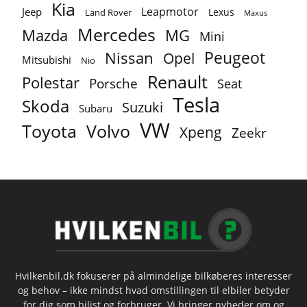
Kia
Leapmotor
Jeep
Lexus
Land Rover
Maxus
Mercedes
MG
Mazda
Mini
Peugeot
Nissan
Opel
Mitsubishi
Nio
Renault
Polestar
Porsche
Seat
Tesla
Skoda
Suzuki
Subaru
VW
Toyota
Volvo
Xpeng
Zeekr
Hvilkenbil.dk fokuserer på almindelige bilkøberes interesser
og behov – ikke mindst hvad omstillingen til elbiler betyder
for dig som bilist og forbruger. Vi bringer nyheder om og