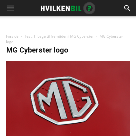
Forside
Test: Tilbage til fremtiden i MG Cyberster
MG Cyberster
logo
MG Cyberster logo