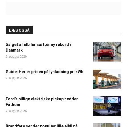
LÆS OGSÅ
Salget af elbiler sætter ny rekord i
Danmark
3. august 2026
Guide: Her er prisen på lynladning pr. kWh
2. august 2026
Ford’s billige elektriske pickup hedder
Fathom
7. august 2026
Brandfare sender populær lille elbil på