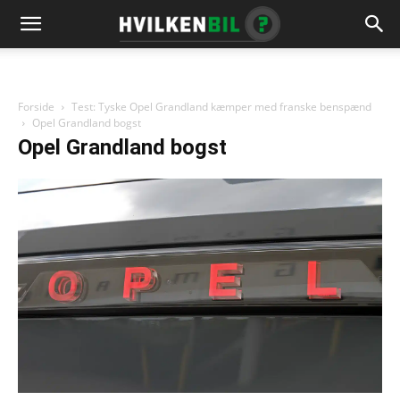
Forside
Test: Tyske Opel Grandland kæmper med franske benspænd
Opel Grandland bogst
Opel Grandland bogst