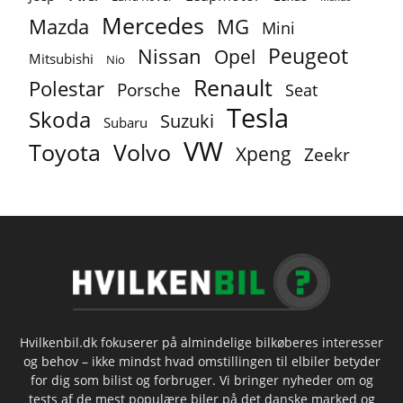
Mercedes
MG
Mazda
Mini
Peugeot
Nissan
Opel
Mitsubishi
Nio
Renault
Polestar
Porsche
Seat
Tesla
Skoda
Suzuki
Subaru
VW
Toyota
Volvo
Xpeng
Zeekr
Hvilkenbil.dk fokuserer på almindelige bilkøberes interesser
og behov – ikke mindst hvad omstillingen til elbiler betyder
for dig som bilist og forbruger. Vi bringer nyheder om og
tests af de mest populære biler på det danske marked og