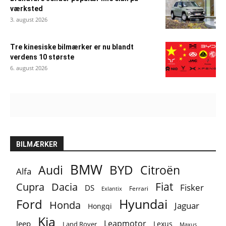
værksted
3. august 2026
Tre kinesiske bilmærker er nu blandt
verdens 10 største
6. august 2026
BILMÆRKER
BMW
BYD
Audi
Citroën
Alfa
Fiat
Cupra
Dacia
Fisker
DS
Ferrari
Exlantix
Ford
Hyundai
Honda
Jaguar
Hongqi
Kia
Leapmotor
Jeep
Lexus
Land Rover
Maxus