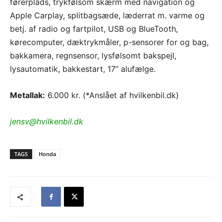
førerplads, trykfølsom skærm med navigation og
Apple Carplay, splitbagsæde, læderrat m. varme og
betj. af radio og fartpilot, USB og BlueTooth,
kørecomputer, dæktrykmåler, p-sensorer for og bag,
bakkamera, regnsensor, lysfølsomt bakspejl,
lysautomatik, bakkestart, 17” alufælge.
Metallak:
6.000 kr. (*Anslået af hvilkenbil.dk)
jensv@hvilkenbil.dk
TAGS
Honda