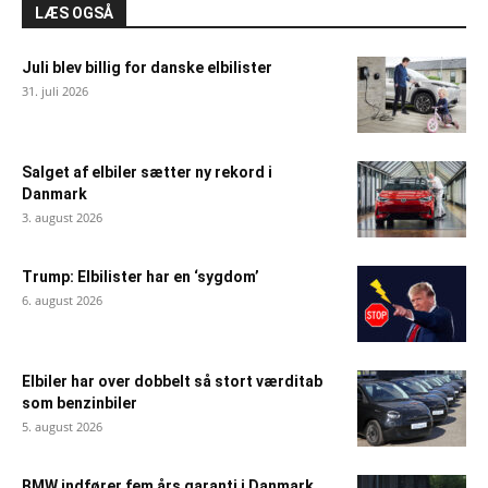
LÆS OGSÅ
Juli blev billig for danske elbilister
31. juli 2026
Salget af elbiler sætter ny rekord i
Danmark
3. august 2026
Trump: Elbilister har en ‘sygdom’
6. august 2026
Elbiler har over dobbelt så stort værditab
som benzinbiler
5. august 2026
BMW indfører fem års garanti i Danmark