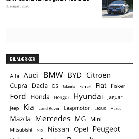
3. august 2026
BILMÆRKER
BMW
BYD
Audi
Citroën
Alfa
Fiat
Cupra
Dacia
Fisker
DS
Ferrari
Exlantix
Ford
Hyundai
Honda
Jaguar
Hongqi
Kia
Leapmotor
Jeep
Lexus
Land Rover
Maxus
Mercedes
MG
Mazda
Mini
Peugeot
Nissan
Opel
Mitsubishi
Nio