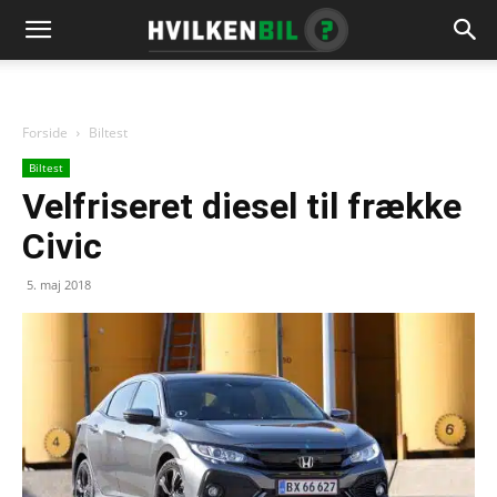
Forside
Biltest
Biltest
Velfriseret diesel til frække
Civic
5. maj 2018