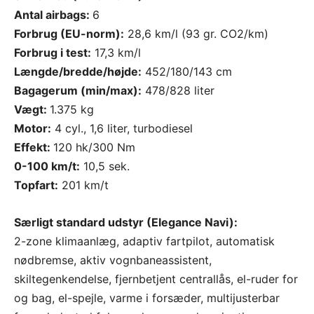
Antal airbags:
6
Forbrug (EU-norm):
28,6 km/l (93 gr. CO2/km)
Forbrug i test:
17,3 km/l
Længde/bredde/højde:
452/180/143 cm
Bagagerum (min/max):
478/828 liter
Vægt:
1.375 kg
Motor:
4 cyl., 1,6 liter, turbodiesel
Effekt:
120 hk/300 Nm
0-100 km/t:
10,5 sek.
Topfart:
201 km/t
Særligt standard udstyr (Elegance Navi):
2-zone klimaanlæg, adaptiv fartpilot, automatisk
nødbremse, aktiv vognbaneassistent,
skiltegenkendelse, fjernbetjent centrallås, el-ruder for
og bag, el-spejle, varme i forsæder, multijusterbar