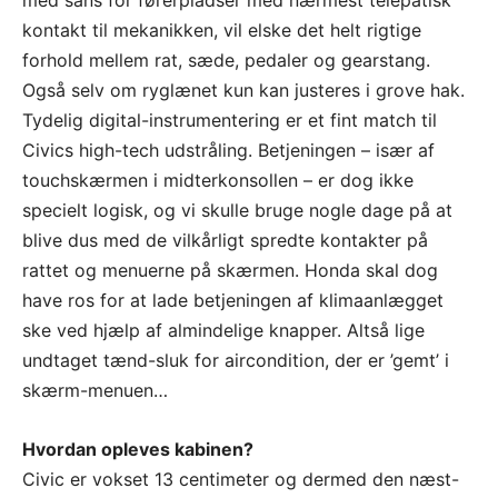
med sans for førerpladser med nærmest telepatisk
kontakt til mekanikken, vil elske det helt rigtige
forhold mellem rat, sæde, pedaler og gearstang.
Også selv om ryglænet kun kan justeres i grove hak.
Tydelig digital-instrumentering er et fint match til
Civics high-tech udstråling. Betjeningen – især af
touchskærmen i midterkonsollen – er dog ikke
specielt logisk, og vi skulle bruge nogle dage på at
blive dus med de vilkårligt spredte kontakter på
rattet og menuerne på skærmen. Honda skal dog
have ros for at lade betjeningen af klimaanlægget
ske ved hjælp af almindelige knapper. Altså lige
undtaget tænd-sluk for aircondition, der er ’gemt’ i
skærm-menuen…
Hvordan opleves kabinen?
Civic er vokset 13 centimeter og dermed den næst-