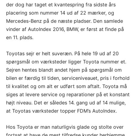
der dog har taget et kvantespring fra sidste års
placering som nummer 14 ud af 22 mærker, og
Mercedes-Benz på de næste pladser. Den samlede
vinder af AutoIndex 2016, BMW, er først at finde på
en 11. plads.
Toyotas sejr er helt suveræn. På hele 19 ud af 20
spørgsmål om værksteder ligger Toyota nummer et.
Sejren hentes blandt andet hjem på spørgsmål om
bilen er færdig til tiden, serviceniveauet, pris i forhold
til kvalitet og om alt er udført som aftalt. Toyota må
siges at levere service og reparationer på et konstant
højt niveau. Det er således 14. gang ud af 14 mulige,
at Toyotas værksteder topper FDM’s AutoIndex.
Hos Toyota er man naturligvis glade og stolte over
fortsat at have de mest tilfredse kunder herhjemme