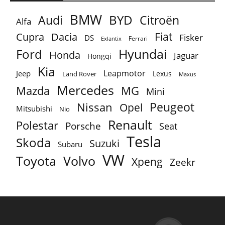
BMW
BYD
Audi
Citroën
Alfa
Fiat
Cupra
Dacia
Fisker
DS
Ferrari
Exlantix
Ford
Hyundai
Honda
Jaguar
Hongqi
Kia
Leapmotor
Jeep
Lexus
Land Rover
Maxus
Mercedes
MG
Mazda
Mini
Peugeot
Nissan
Opel
Mitsubishi
Nio
Renault
Polestar
Porsche
Seat
Tesla
Skoda
Suzuki
Subaru
VW
Toyota
Volvo
Xpeng
Zeekr