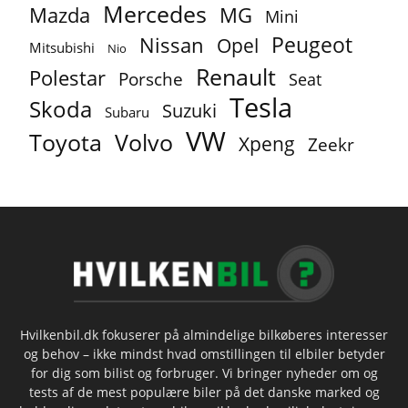
Mercedes
MG
Mazda
Mini
Peugeot
Nissan
Opel
Mitsubishi
Nio
Renault
Polestar
Porsche
Seat
Tesla
Skoda
Suzuki
Subaru
VW
Toyota
Volvo
Xpeng
Zeekr
Hvilkenbil.dk fokuserer på almindelige bilkøberes interesser
og behov – ikke mindst hvad omstillingen til elbiler betyder
for dig som bilist og forbruger. Vi bringer nyheder om og
tests af de mest populære biler på det danske marked og