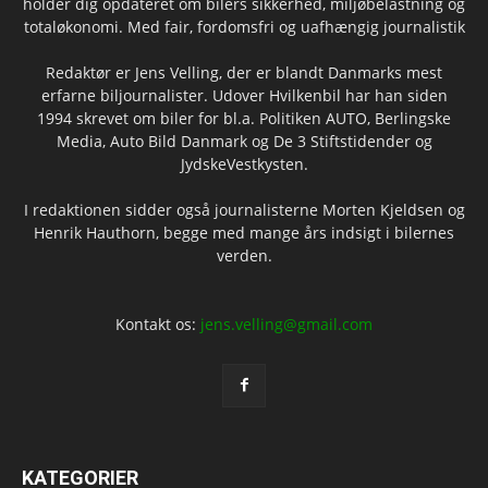
holder dig opdateret om bilers sikkerhed, miljøbelastning og
totaløkonomi. Med fair, fordomsfri og uafhængig journalistik
Redaktør er Jens Velling, der er blandt Danmarks mest
erfarne biljournalister. Udover Hvilkenbil har han siden
1994 skrevet om biler for bl.a. Politiken AUTO, Berlingske
Media, Auto Bild Danmark og De 3 Stiftstidender og
JydskeVestkysten.
I redaktionen sidder også journalisterne Morten Kjeldsen og
Henrik Hauthorn, begge med mange års indsigt i bilernes
verden.
Kontakt os:
jens.velling@gmail.com
KATEGORIER