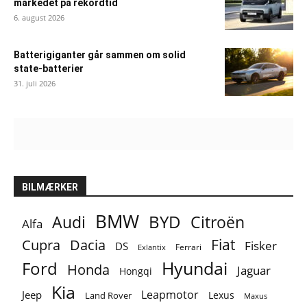
markedet på rekordtid
6. august 2026
Batterigiganter går sammen om solid
state-batterier
31. juli 2026
BILMÆRKER
BMW
BYD
Audi
Citroën
Alfa
Fiat
Cupra
Dacia
Fisker
DS
Ferrari
Exlantix
Ford
Hyundai
Honda
Jaguar
Hongqi
Kia
Leapmotor
Jeep
Lexus
Land Rover
Maxus