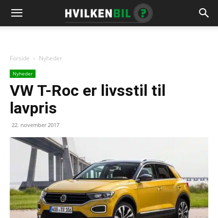
Forside
Nyheder
Nyheder
VW T-Roc er livsstil til
lavpris
22. november 2017