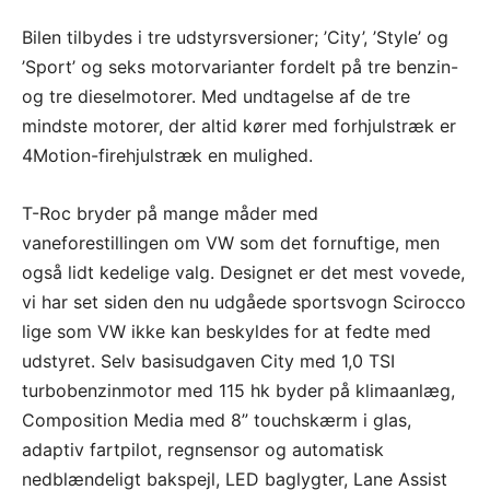
Bilen tilbydes i tre udstyrsversioner; ’City’, ’Style’ og
’Sport’ og seks motorvarianter fordelt på tre benzin-
og tre dieselmotorer. Med undtagelse af de tre
mindste motorer, der altid kører med forhjulstræk er
4Motion-firehjulstræk en mulighed.
T-Roc bryder på mange måder med
vaneforestillingen om VW som det fornuftige, men
også lidt kedelige valg. Designet er det mest vovede,
vi har set siden den nu udgåede sportsvogn Scirocco
lige som VW ikke kan beskyldes for at fedte med
udstyret. Selv basisudgaven City med 1,0 TSI
turbobenzinmotor med 115 hk byder på klimaanlæg,
Composition Media med 8” touchskærm i glas,
adaptiv fartpilot, regnsensor og automatisk
nedblændeligt bakspejl, LED baglygter, Lane Assist