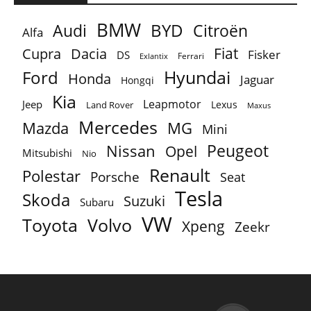
BMW
BYD
Audi
Citroën
Alfa
Fiat
Cupra
Dacia
Fisker
DS
Ferrari
Exlantix
Ford
Hyundai
Honda
Jaguar
Hongqi
Kia
Leapmotor
Jeep
Lexus
Land Rover
Maxus
Mercedes
MG
Mazda
Mini
Peugeot
Nissan
Opel
Mitsubishi
Nio
Renault
Polestar
Porsche
Seat
Tesla
Skoda
Suzuki
Subaru
VW
Toyota
Volvo
Xpeng
Zeekr