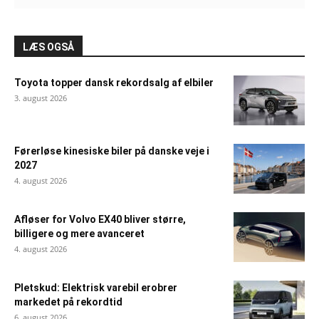
LÆS OGSÅ
Toyota topper dansk rekordsalg af elbiler
3. august 2026
Førerløse kinesiske biler på danske veje i
2027
4. august 2026
Afløser for Volvo EX40 bliver større,
billigere og mere avanceret
4. august 2026
Pletskud: Elektrisk varebil erobrer
markedet på rekordtid
6. august 2026