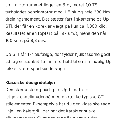
Jo, i motorrummet ligger en 3-cylindret 1,0 TSI
turboladet benzinmotor med 115 hk og hele 230 Nm
drejningsmoment. Det sætter fart i skørterne på Up
GTI, der får en køreklar vægt på kun ca. 1.000 kilo.
Resultatet er en topfart på 197 km/t, mens den når
100 km/t på 8,8 sek.
Up GTI får 17” alufælge, der fylder hjulkasserne godt
ud, og er sænket 15 mm i forhold til en almindelig Up
takket være sportsundervogn.
Klassiske designdetaljer
Den stærkeste og hurtigste Up til dato er
letgenkendelig udenpå med en række typiske GTI-
stilelementer. Eksempelvis har du den klassiske røde
linje i en kølergrill, der har det karakteristiske
bikubemønster. Over den røde linje har du det