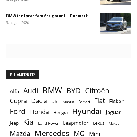
BMW indfører fem års garanti i Danmark
3. august 2026
BILMÆRKER
BMW
BYD
Audi
Citroën
Alfa
Fiat
Cupra
Dacia
Fisker
DS
Ferrari
Exlantix
Ford
Hyundai
Honda
Jaguar
Hongqi
Kia
Leapmotor
Jeep
Lexus
Land Rover
Maxus
Mercedes
MG
Mazda
Mini