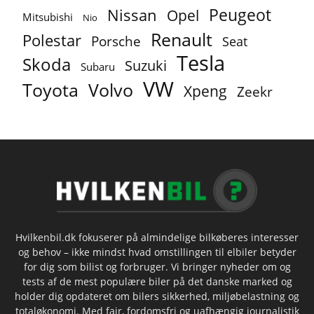
Peugeot
Nissan
Opel
Mitsubishi
Nio
Renault
Polestar
Porsche
Seat
Tesla
Skoda
Suzuki
Subaru
VW
Toyota
Volvo
Xpeng
Zeekr
Hvilkenbil.dk fokuserer på almindelige bilkøberes interesser
og behov – ikke mindst hvad omstillingen til elbiler betyder
for dig som bilist og forbruger. Vi bringer nyheder om og
tests af de mest populære biler på det danske marked og
holder dig opdateret om bilers sikkerhed, miljøbelastning og
totaløkonomi. Med fair, fordomsfri og uafhængig journalistik