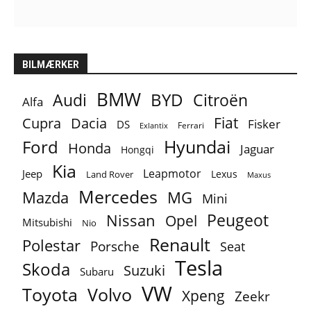
BILMÆRKER
BMW
BYD
Audi
Citroën
Alfa
Fiat
Cupra
Dacia
Fisker
DS
Ferrari
Exlantix
Ford
Hyundai
Honda
Jaguar
Hongqi
Kia
Leapmotor
Jeep
Lexus
Land Rover
Maxus
Mercedes
MG
Mazda
Mini
Peugeot
Nissan
Opel
Mitsubishi
Nio
Renault
Polestar
Porsche
Seat
Tesla
Skoda
Suzuki
Subaru
VW
Toyota
Volvo
Xpeng
Zeekr