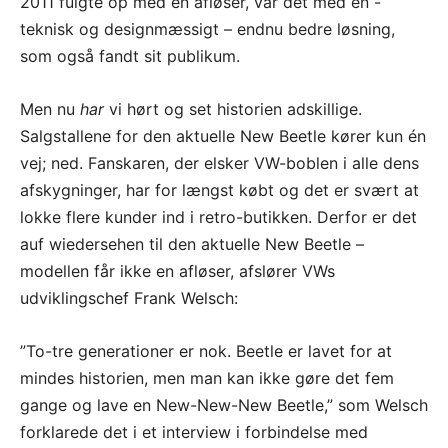
2011 fulgte op med en afløser, var det med en -
teknisk og designmæssigt – endnu bedre løsning,
som også fandt sit publikum.
Men nu
har
vi hørt og set historien adskillige.
Salgstallene for den aktuelle New Beetle kører kun én
vej; ned. Fanskaren, der elsker VW-boblen i alle dens
afskygninger, har for længst købt og det er svært at
lokke flere kunder ind i retro-butikken. Derfor er det
auf wiedersehen til den aktuelle New Beetle –
modellen får ikke en afløser, afslører VWs
udviklingschef Frank Welsch:
”To-tre generationer er nok. Beetle er lavet for at
mindes historien, men man kan ikke gøre det fem
gange og lave en New-New-New Beetle,” som Welsch
forklarede det i et interview i forbindelse med