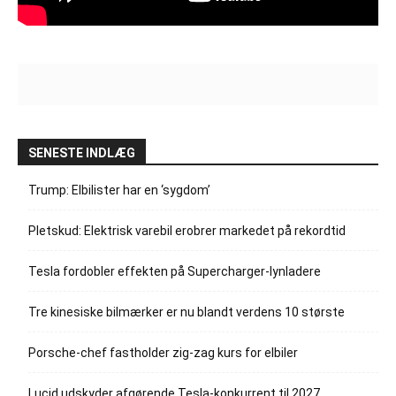
SENESTE INDLÆG
Trump: Elbilister har en ‘sygdom’
Pletskud: Elektrisk varebil erobrer markedet på rekordtid
Tesla fordobler effekten på Supercharger-lynladere
Tre kinesiske bilmærker er nu blandt verdens 10 største
Porsche-chef fastholder zig-zag kurs for elbiler
Lucid udskyder afgørende Tesla-konkurrent til 2027