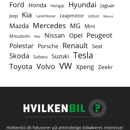
Ford
Hyundai
Honda
Jaguar
Hongqi
Kia
Leapmotor
Jeep
Lexus
Land Rover
Maxus
Mercedes
MG
Mazda
Mini
Peugeot
Nissan
Opel
Mitsubishi
Nio
Renault
Polestar
Porsche
Seat
Tesla
Skoda
Suzuki
Subaru
VW
Toyota
Volvo
Xpeng
Zeekr
Hvilkenbil.dk fokuserer på almindelige bilkøberes interesser