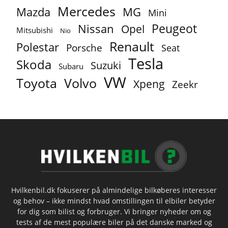
Mercedes
MG
Mazda
Mini
Peugeot
Nissan
Opel
Mitsubishi
Nio
Renault
Polestar
Porsche
Seat
Tesla
Skoda
Suzuki
Subaru
VW
Toyota
Volvo
Xpeng
Zeekr
Hvilkenbil.dk fokuserer på almindelige bilkøberes interesser
og behov – ikke mindst hvad omstillingen til elbiler betyder
for dig som bilist og forbruger. Vi bringer nyheder om og
tests af de mest populære biler på det danske marked og