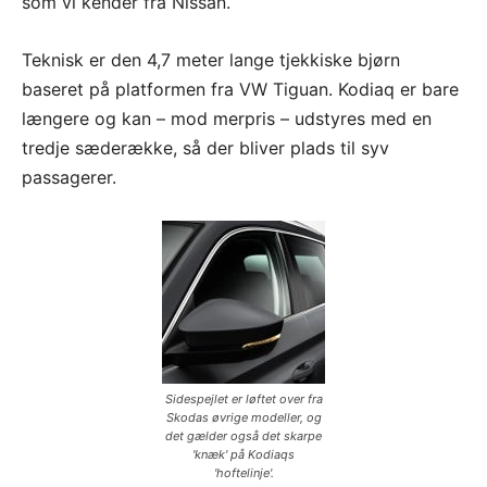
som vi kender fra Nissan.
Teknisk er den 4,7 meter lange tjekkiske bjørn
baseret på platformen fra VW Tiguan. Kodiaq er bare
længere og kan – mod merpris – udstyres med en
tredje sæderække, så der bliver plads til syv
passagerer.
Sidespejlet er løftet over fra
Skodas øvrige modeller, og
det gælder også det skarpe
'knæk' på Kodiaqs
'hoftelinje'.