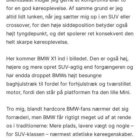
for en god køreoplevelse. Af samme grund er jeg
altid lidt lunken, når jeg sætter mig op i en SUV eller
crossover, for den høje siddeposition betyder også
højt tyngdepunkt, og det spolerer ret konsekvent den
helt skarpe køreoplevelse.
Her kommer BMW X1 ind i billedet. Den er også høj,
højere og mere opret SUV-agtig end forgængeren og
har endda droppet BMWs højt besungne
baghjulstræk til fordel for forhjulstræk og tværstillet
motor, fordi den står på platformen fra den lille Mini.
Tro mig, blandt hardcore BMW-fans nærmer det sig
forræderi, men BMW får rigtigt meget ud af at rende
os i traditionerne: Mere plads, lavere vægt og nogle –
for SUV-klassen – nærmest atletiske køreegenskaber.