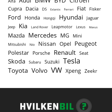
BYD
Audi
Citroën
Alfa
Fiat
Cupra
Dacia
Fisker
DS
Ferrari
Exlantix
Ford
Hyundai
Honda
Jaguar
Hongqi
Kia
Leapmotor
Jeep
Lexus
Land Rover
Maxus
Mercedes
MG
Mazda
Mini
Peugeot
Nissan
Opel
Mitsubishi
Nio
Renault
Polestar
Porsche
Seat
Tesla
Skoda
Suzuki
Subaru
VW
Toyota
Volvo
Xpeng
Zeekr