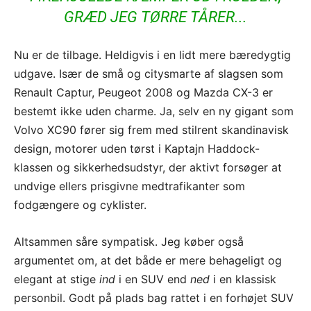
GRÆD JEG TØRRE TÅRER...
Nu er de tilbage. Heldigvis i en lidt mere bæredygtig
udgave. Især de små og citysmarte af slagsen som
Renault Captur, Peugeot 2008 og Mazda CX-3 er
bestemt ikke uden charme. Ja, selv en ny gigant som
Volvo XC90 fører sig frem med stilrent skandinavisk
design, motorer uden tørst i Kaptajn Haddock-
klassen og sikkerhedsudstyr, der aktivt forsøger at
undvige ellers prisgivne medtrafikanter som
fodgængere og cyklister.
Altsammen såre sympatisk. Jeg køber også
argumentet om, at det både er mere behageligt og
elegant at stige
ind
i en SUV end
ned
i en klassisk
personbil. Godt på plads bag rattet i en forhøjet SUV