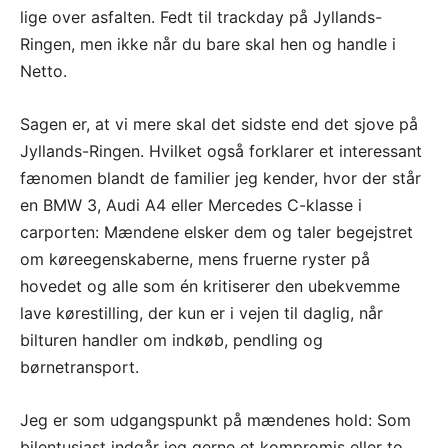
lige over asfalten. Fedt til trackday på Jyllands-
Ringen, men ikke når du bare skal hen og handle i
Netto.
Sagen er, at vi mere skal det sidste end det sjove på
Jyllands-Ringen. Hvilket også forklarer et interessant
fænomen blandt de familier jeg kender, hvor der står
en BMW 3, Audi A4 eller Mercedes C-klasse i
carporten: Mændene elsker dem og taler begejstret
om køreegenskaberne, mens fruerne ryster på
hovedet og alle som én kritiserer den ubekvemme
lave kørestilling, der kun er i vejen til daglig, når
bilturen handler om indkøb, pendling og
børnetransport.
Jeg er som udgangspunkt på mændenes hold: Som
bilentusiast indgår jeg gerne et kompromis eller to