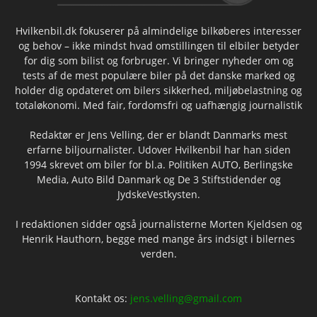
Hvilkenbil.dk fokuserer på almindelige bilkøberes interesser
og behov – ikke mindst hvad omstillingen til elbiler betyder
for dig som bilist og forbruger. Vi bringer nyheder om og
tests af de mest populære biler på det danske marked og
holder dig opdateret om bilers sikkerhed, miljøbelastning og
totaløkonomi. Med fair, fordomsfri og uafhængig journalistik
Redaktør er Jens Velling, der er blandt Danmarks mest
erfarne biljournalister. Udover Hvilkenbil har han siden
1994 skrevet om biler for bl.a. Politiken AUTO, Berlingske
Media, Auto Bild Danmark og De 3 Stiftstidender og
JydskeVestkysten.
I redaktionen sidder også journalisterne Morten Kjeldsen og
Henrik Hauthorn, begge med mange års indsigt i bilernes
verden.
Kontakt os:
jens.velling@gmail.com