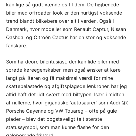
kan lige så godt vænne os til dem: De højbenede
biler med offroader-look er den hurtigst voksende
trend blandt bilkøbere over alt i verden. Også i
Danmark, hvor modeller som Renault Captur, Nissan
Qashqai og Citroën Cactus har en stor og voksende
fanskare.
Som hardcore bilentusiast, der kan lide biler med
sprøde køreegenskaber, men også ønsker at køre
langt på literen og få maksimal værdi for mine
skattebelastede og afgiftsplagede lønkroner, har jeg
altid haft det lidt svært med biltypen. Især i midten
af nullerne, hvor gigantiske 'autosaurer' som Audi Q7,
Porsche Cayenne og VW Touareg – ofte på gule
plader – blev det bogstaveligt talt største
statussymbol, som man kunne flashe for den
galoperende friværdi.