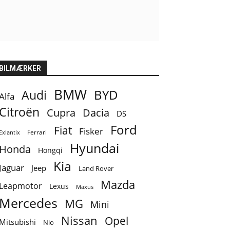
BILMÆRKER
BMW
BYD
Audi
Alfa
Citroën
Cupra
Dacia
DS
Ford
Fiat
Fisker
Ferrari
Exlantix
Hyundai
Honda
Hongqi
Kia
Jaguar
Jeep
Land Rover
Mazda
Leapmotor
Lexus
Maxus
Mercedes
MG
Mini
Nissan
Opel
Mitsubishi
Nio