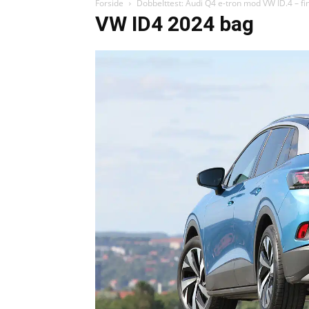
Forside
Dobbelttest: Audi Q4 e-tron mod VW ID.4 – fin 
VW ID4 2024 bag