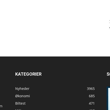
KATEGORIER
S
Nyheder
3965
Økonomi
685
Biltest
471
om