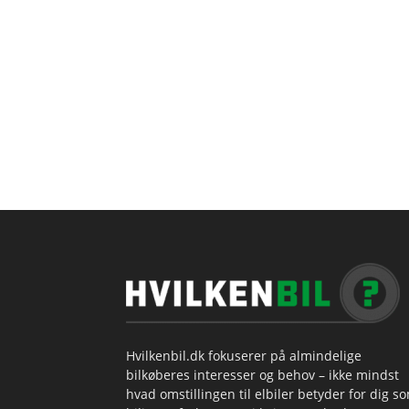
Hvilkenbil.dk fokuserer på almindelige
bilkøberes interesser og behov – ikke mindst
hvad omstillingen til elbiler betyder for dig s