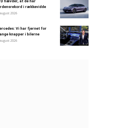
D hævder, at de har
rdensrekord i rækkevidde
 august 2026
rcedes: Vi har fjernet for
nge knapper i bilerne
 august 2026