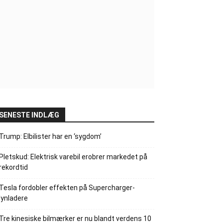
SENESTE INDLÆG
Trump: Elbilister har en ‘sygdom’
Pletskud: Elektrisk varebil erobrer markedet på
rekordtid
Tesla fordobler effekten på Supercharger-
lynladere
Tre kinesiske bilmærker er nu blandt verdens 10