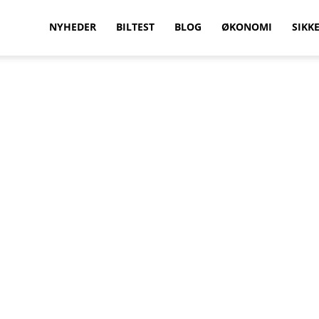
vilkenbil.dk
NYHEDER
BILTEST
BLOG
ØKONOMI
SIKK