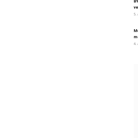
BY
ve
5.
Me
ma
4.