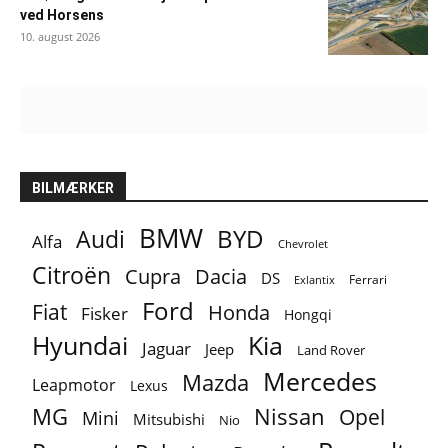
ved Horsens
10. august 2026
BILMÆRKER
BMW
BYD
Audi
Alfa
Chevrolet
Citroën
Cupra
Dacia
DS
Ferrari
Exlantix
Ford
Fiat
Honda
Fisker
Hongqi
Hyundai
Kia
Jaguar
Jeep
Land Rover
Mercedes
Mazda
Leapmotor
Lexus
MG
Nissan
Opel
Mini
Mitsubishi
Nio