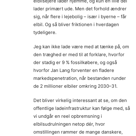
elbilsejere lader hjemme, og kun en lille del
lader primært ude. Men det forhold ændrer
sig, når flere i lejebolig – især i byerne – får
elbil. Og så bliver friktionen i hverdagen
tydeligere.
Jeg kan ikke lade være med at tænke på, om
den træghed er med til at forklare, hvorfor
der stadig er 9 % fossilkøbere, og også
hvorfor Jan Lang forventer en fladere
markeds­penetration, når bestanden runder
de 2 millioner elbiler omkring 2030–31.
Det bliver virkelig interessant at se, om den
offentlige ladeinfrastruktur kan følge med, så
vi undgår en reel opbremsning i
elbilsudrulningen netop dér, hvor
omstillingen rammer de mange danskere,