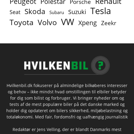
Renault
Peugeot
Polestar
Porsche
Tesla
Skoda
Suzuki
Seat
Subaru
VW
Toyota
Volvo
Xpeng
Zeekr
Hvilkenbil.dk fokuserer på almindelige bilkøberes interesser
og behov – ikke mindst hvad omstillingen til elbiler betyder
for dig som bilist og forbruger. Vi bringer nyheder om og
tests af de mest populære biler på det danske marked og
holder dig opdateret om bilers sikkerhed, miljøbelastning og
totaløkonomi. Med fair, fordomsfri og uafhængig journalistik
Redaktør er Jens Velling, der er blandt Danmarks mest