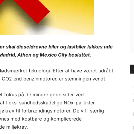
r skal dieseldrevne biler og lastbiler lukkes ude
Madrid, Athen og Mexico City besluttet.
 dødsmærket teknologi. Efter at have været udråbt
e CO2 end benzinmotorer, er stemningen vendt.
t fokus på de mindre gode sider ved
 af f.eks. sundhedsskadelige NOx-partikler.
krav til forbrændingsmotorer. De vil i særlig
synes med kostbare og komplicerede
e miljøkrav.