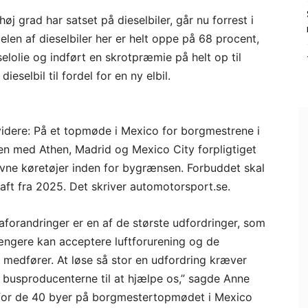
høj grad har satset på dieselbiler, går nu forrest i
en af dieselbiler her er helt oppe på 68 procent,
elolie og indført en skrotpræmie på helt op til
eselbil til fordel for en ny elbil.
videre: På et topmøde i Mexico for borgmestrene i
en med Athen, Madrid og Mexico City forpligtiget
revne køretøjer inden for bygrænsen. Forbuddet skal
raft fra 2025. Det skriver automotorsport.se.
maforandringer er en af de største udfordringer, som
ke længere kan acceptere luftforurening og de
medfører. At løse så stor en udfordring kræver
 og busproducenterne til at hjælpe os,” sagde Anne
r for de 40 byer på borgmestertopmødet i Mexico