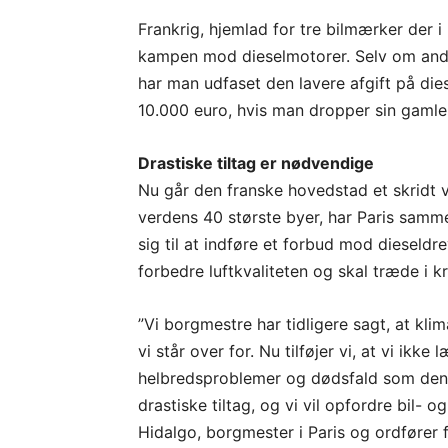
Frankrig, hjemlad for tre bilmærker der i 
kampen mod dieselmotorer. Selv om andel
har man udfaset den lavere afgift på dies
10.000 euro, hvis man dropper sin gamle di
Drastiske tiltag er nødvendige
Nu går den franske hovedstad et skridt 
verdens 40 største byer, har Paris samm
sig til at indføre et forbud mod dieseld
forbedre luftkvaliteten og skal træde i k
”Vi borgmestre har tidligere sagt, at kli
vi står over for. Nu tilføjer vi, at vi ik
helbredsproblemer og dødsfald som den 
drastiske tiltag, og vi vil opfordre bil-
Hidalgo, borgmester i Paris og ordføre