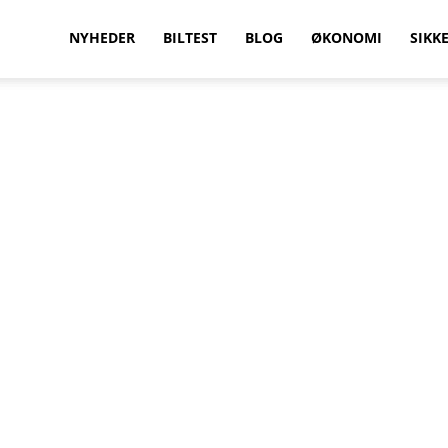
vilkenbil.dk
NYHEDER
BILTEST
BLOG
ØKONOMI
SIKK