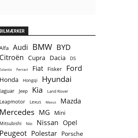
BILMÆRKER
BMW
BYD
Audi
Alfa
Citroën
Cupra
Dacia
DS
Ford
Fiat
Fisker
Ferrari
Exlantix
Hyundai
Honda
Hongqi
Kia
Jaguar
Jeep
Land Rover
Mazda
Leapmotor
Lexus
Maxus
Mercedes
MG
Mini
Nissan
Opel
Mitsubishi
Nio
Peugeot
Polestar
Porsche