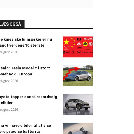
LÆS OGSÅ
e kinesiske bilmærker er nu
andt verdens 10 største
 august 2026
lsalg: Tesla Model Y i stort
omeback i Europa
 august 2026
yota topper dansk rekordsalg
 elbiler
 august 2026
na vil have elbiler til at vise
re præcise batterital