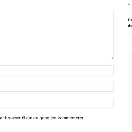
4.
Fø
da
4.
her browser til næste gang jeg kommenterer