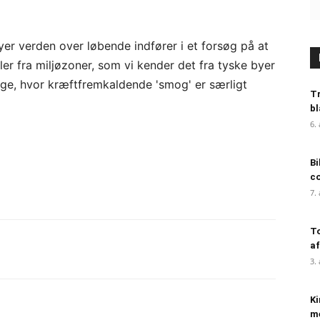
byer verden over løbende indfører i et forsøg på at
r fra miljøzoner, som vi kender det fra tyske byer
 dage, hvor kræftfremkaldende 'smog' er særligt
Tr
bl
6.
Bi
c
7.
To
af
3.
Ki
me