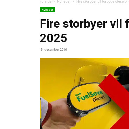
Forside
Nyheder
Fire storbyer vil forbyde dieselbil
Nyheder
Fire storbyer vil 
2025
5. december 2016