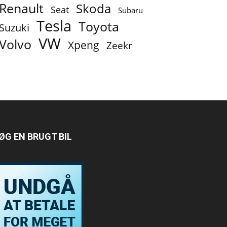
Renault
Skoda
Seat
Subaru
Tesla
Toyota
Suzuki
VW
Volvo
Xpeng
Zeekr
ØG EN BRUGT BIL