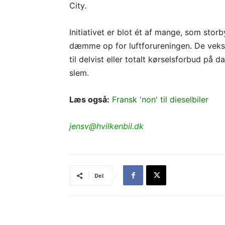
City.
Initiativet er blot ét af mange, som stor
dæmme op for luftforureningen. De veksle
til delvist eller totalt kørselsforbud på
slem.
Læs også:
Fransk 'non' til dieselbiler
jensv@hvilkenbil.dk
Del